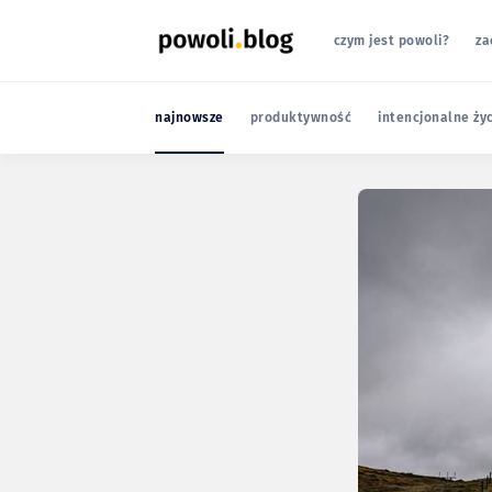
czym jest powoli?
za
najnowsze
produktywność
intencjonalne ży