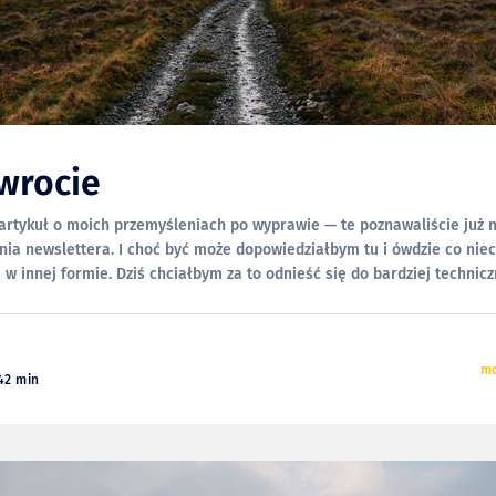
wrocie
 artykuł o moich przemyśleniach po wyprawie — te poznawaliście już 
nia newslettera. I choć być może dopowiedziałbym tu i ówdzie co niec
 w innej formie. Dziś chciałbym za to odnieść się do bardziej technic
yprawy; logistyki, sprzętu i
mo
42 min