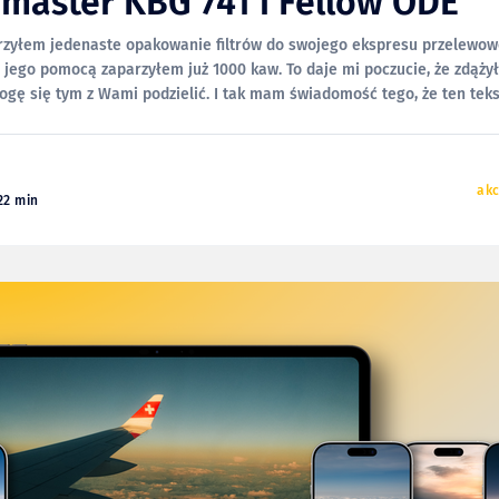
master KBG 741 i Fellow ODE
zyłem jedenaste opakowanie filtrów do swojego ekspresu przelewowe
a jego pomocą zaparzyłem już 1000 kaw. To daje mi poczucie, że zdąży
ogę się tym z Wami podzielić. I tak mam świadomość tego, że ten tek
 już
ak
22 min