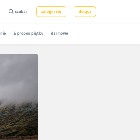
szukaj
zaloguj się
dołącz
nie
à propos piątku
darmowe