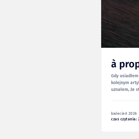
à pro
Gdy usiadłem 
kolejnym artyk
uznałem, że sta
tym, że sprze
kwiecień 2026
czas czytania: 