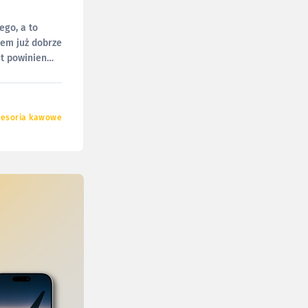
go, a to
łem już dobrze
st powinien
cesoria kawowe