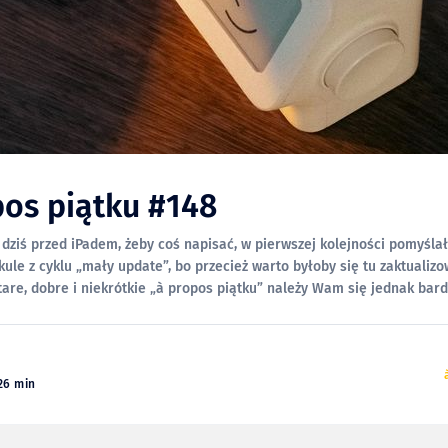
pos piątku #148
dziś przed iPadem, żeby coś napisać, w pierwszej kolejności pomyśla
ule z cyklu „mały update”, bo przecież warto byłoby się tu zaktualizo
re, dobre i niekrótkie „à propos piątku” należy Wam się jednak bardziej. Za
dałem nie tylko najpiękniejszego,
26 min