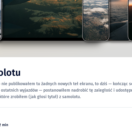
olotu
 nie publikowałem tu żadnych nowych teł ekranu, to dziś — kończąc s
 ostatnich wyjazdów — postanowiłem nadrobić tę zaległość i udostę
które zrobiłem (jak głosi tytuł) z samolotu.
2 min