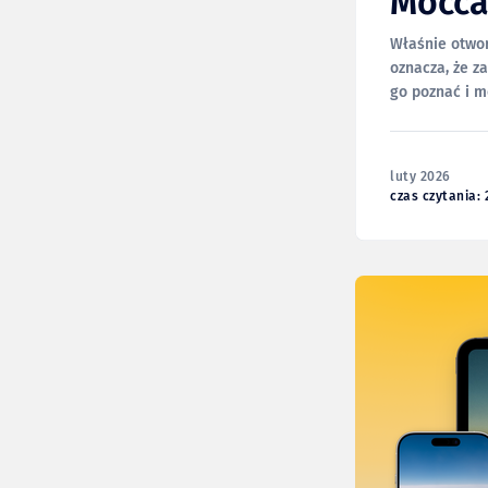
Mocca
Właśnie otwor
oznacza, że z
go poznać i m
się tu znaleźć
luty 2026
czas czytania: 