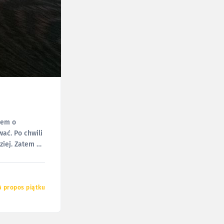
łem o
wać. Po chwili
tem o
à propos piątku