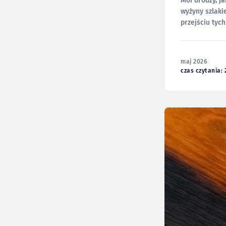
Moi drodzy, jak część z Was wie, dokładnie za tydzień wyruszę w swoją podróż przez szkockie
wyżyny szlaki
przejściu tych
przemierzał 
maj 2026
czas czytania: 