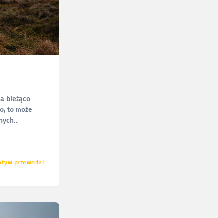
na bieżąco
o, to może
znych
tyw przewodni