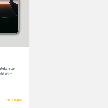
elekcję ze
pnić Wam
tła ekranu