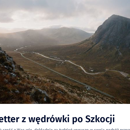
etter z wędrówki po Szkocji