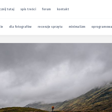
cznij tutaj
spis treści
forum
kontakt
cie
dla fotografów
recenzje sprzętu
minimalizm
oprogramowa