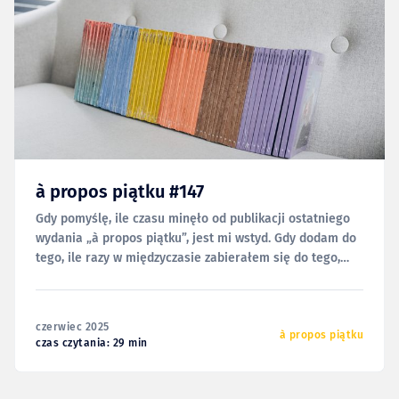
à propos piątku #147
Gdy pomyślę, ile czasu minęło od publikacji ostatniego
wydania „à propos piątku”, jest mi wstyd. Gdy dodam do
tego, ile razy w międzyczasie zabierałem się do tego,
żeby wypełnić Wam (ale i trochę sobie, przecież) kolejny
numer, robi mi się wręcz niedobrze. Nie wydarzyło
się jednak nic, co — samo w
czerwiec 2025
à propos piątku
czas czytania: 29 min