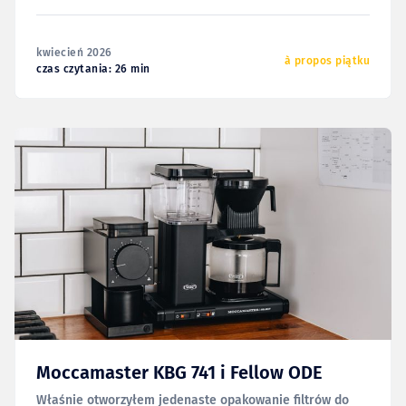
zaktualizować. Po chwili uznałem, że stare, dobre i
niekrótkie „à propos piątku” należy Wam się jednak
bardziej. Zatem o tym, że sprzedałem nie tylko
kwiecień 2026
najpiękniejszego,
à propos piątku
czas czytania: 26 min
Moccamaster KBG 741 i Fellow ODE
Właśnie otworzyłem jedenaste opakowanie filtrów do