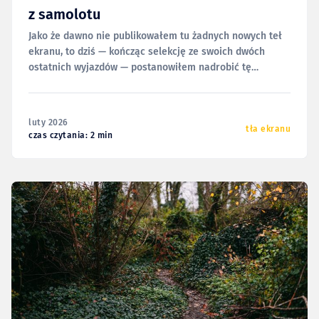
z samolotu
Jako że dawno nie publikowałem tu żadnych nowych teł
ekranu, to dziś — kończąc selekcję ze swoich dwóch
ostatnich wyjazdów — postanowiłem nadrobić tę
zaległość i udostępnić Wam zestaw zdjęć, które zrobiłem
(jak głosi tytuł) z samolotu.
luty 2026
tła ekranu
czas czytania: 2 min