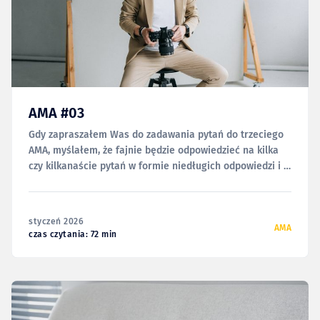
AMA #03
Gdy zapraszałem Was do zadawania pytań do trzeciego
AMA, myślałem, że fajnie będzie odpowiedzieć na kilka
czy kilkanaście pytań w formie niedługich odpowiedzi i w
ten sposób nieco się rozgrzać i rozruszać przed
napisaniem, czy dokończeniem już rozpoczętych tekstów.
Że poświęcę jedno, może dwa popołudnia i opublikuję to
styczeń 2026
wszystko niezwłocznie.
AMA
czas czytania: 72 min