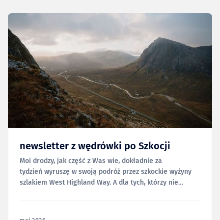
newsletter z wędrówki po Szkocji
Moi drodzy, jak część z Was wie, dokładnie za
tydzień wyruszę w swoją podróż przez szkockie wyżyny
szlakiem West Highland Way. A dla tych, którzy nie
wiedzą; spełniam swoje marzenie o przejściu tych 96 mil
(~154 km) w samotności. To tzw. solo-hike, gdzie przez
kilka dni będę przemierzał prawdopodobnie