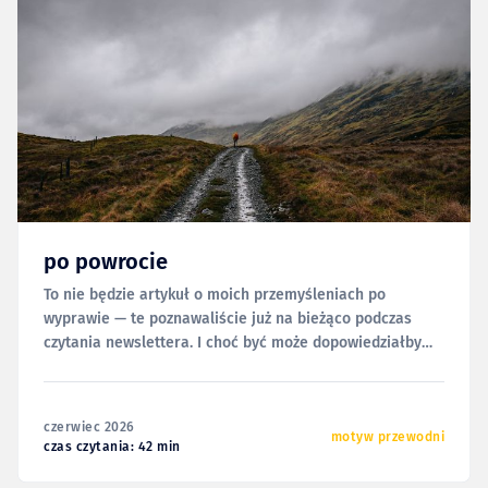
po powrocie
To nie będzie artykuł o moich przemyśleniach po
wyprawie — te poznawaliście już na bieżąco podczas
czytania newslettera. I choć być może dopowiedziałbym
tu i ówdzie co nieco, to może innym razem i w innej
formie. Dziś chciałbym za to odnieść się do bardziej
technicznych aspektów tej wyprawy; logistyki, sprzętu i
czerwiec 2026
motyw przewodni
czas czytania: 42 min