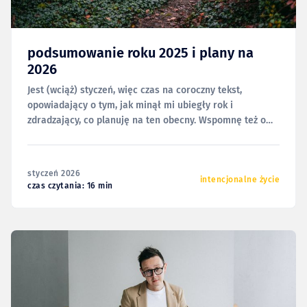
podsumowanie roku 2025 i plany na
2026
Jest (wciąż) styczeń, więc czas na coroczny tekst,
opowiadający o tym, jak minął mi ubiegły rok i
zdradzający, co planuję na ten obecny. Wspomnę też o
swoim tegorocznym motywie przewodnim w ten sam
sposób, w jaki robię to tutaj od 2020 roku. I jako że
pisałem to już wiele razy,
styczeń 2026
intencjonalne życie
czas czytania: 16 min