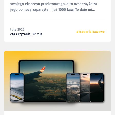
swojego ekspresu przelewowego, a to oznacza, że za
jego pomocą zaparzyłem już 1000 kaw. To daje mi
poczucie, że zdążyłem już dobrze go poznać i mogę się
tym z Wami podzielić. I tak mam świadomość tego, że ten
tekst powinien się tu znaleźć już
luty 2026
akcesoria kawowe
czas czytania: 22 min