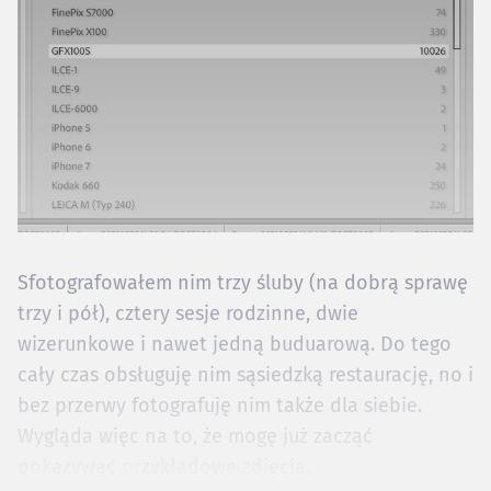
Sfotografowałem nim trzy śluby (na dobrą sprawę
trzy i pół), cztery sesje rodzinne, dwie
wizerunkowe i nawet jedną buduarową. Do tego
cały czas obsługuję nim sąsiedzką restaurację, no i
bez przerwy fotografuję nim także dla siebie.
Wygląda więc na to, że mogę już zacząć
pokazywać przykładowe zdjęcia.