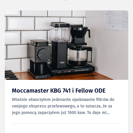
Moccamaster KBG 741 i Fellow ODE
Właśnie otworzyłem jedenaste opakowanie filtrów do
swojego ekspresu przelewowego, a to oznacza, że za
jego pomocą zaparzyłem już 1000 kaw. To daje mi
poczucie, że zdążyłem już dobrze go poznać i mogę się
tym z Wami podzielić. I tak mam świadomość tego, że ten
tekst powinien się tu znaleźć już