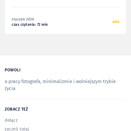
ten sposób nieco się rozgrzać i rozruszać przed
napisaniem, czy dokończeniem już rozpoczętych tekstów.
Że poświęcę jedno, może dwa popołudnia i opublikuję to
styczeń 2026
wszystko niezwłocznie.
AMA
czas czytania: 72 min
POWOLI
o pracy fotografa, minimalizmie i wolniejszym trybie
życia
ZOBACZ TEŻ
dołącz
zacznij tutaj