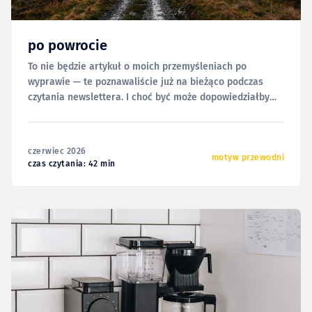
po powrocie
To nie będzie artykuł o moich przemyśleniach po
wyprawie — te poznawaliście już na bieżąco podczas
czytania newslettera. I choć być może dopowiedziałbym
tu i ówdzie co nieco, to może innym razem i w innej
formie. Dziś chciałbym za to odnieść się do bardziej
technicznych aspektów tej wyprawy; logistyki, sprzętu i
czerwiec 2026
motyw przewodni
czas czytania: 42 min