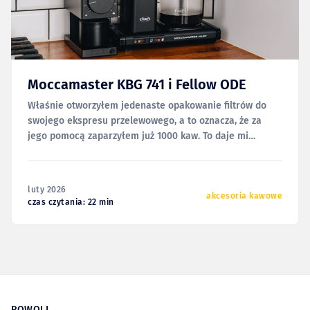
Moccamaster KBG 741 i Fellow ODE
Właśnie otworzyłem jedenaste opakowanie filtrów do
swojego ekspresu przelewowego, a to oznacza, że za
jego pomocą zaparzyłem już 1000 kaw. To daje mi
poczucie, że zdążyłem już dobrze go poznać i mogę się
tym z Wami podzielić. I tak mam świadomość tego, że ten
tekst powinien się tu znaleźć już
luty 2026
akcesoria kawowe
czas czytania: 22 min
POWOLI