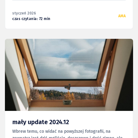
napisaniem, czy dokończeniem już rozpoczętych tekstów.
Że poświęcę jedno, może dwa popołudnia i opublikuję to
styczeń 2026
wszystko niezwłocznie.
AMA
czas czytania: 72 min
mały update 2024.12
Wbrew temu, co widać na powyższej fotografii, na