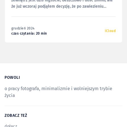
zewnątrz jest dziś mgliście, deszczowo i dość zimno, ale
że już wczoraj podjąłem decyzję, że po zawiezieniu
chłopców do ich placówek, wyjdę biegać, więc nie
poddałem się i wyszedłem. Uznałem też, że nic się nie
stanie, jeśli dziś nie pojawię się w
grudzień 2024
iCloud
czas czytania: 20 min
POWOLI
o pracy fotografa, minimalizmie i wolniejszym trybie
życia
ZOBACZ TEŻ
dołącz