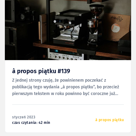
à propos piątku #139
Z jednej strony czuję, że powinienem poczekać z
publikacją tego wydania „à propos piątku”, bo przecież
pierwszym tekstem w roku powinno być coroczne już
podsumowanie poprzedniego. Ale z drugiej; tamto
jeszcze nie jest w pełni gotowe, a to już tak, więc chyba
nie ma o czym mówić. Niech więc 139.
styczeń 2023
à propos piątku
czas czytania: 42 min