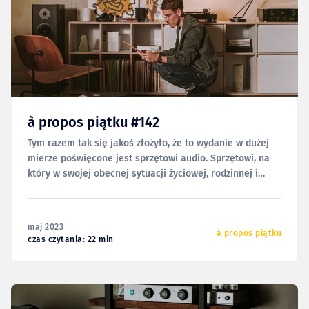
à propos piątku #142
Tym razem tak się jakoś złożyło, że to wydanie w dużej
mierze poświęcone jest sprzętowi audio. Sprzętowi, na
który w swojej obecnej sytuacji życiowej, rodzinnej i
domowej zwyczajnie nie mam miejsca. Nie odciąłem się
jednak całkowicie od tego światka, więc czasem
natrafiam na swego rodzaju perełki, które postanowiłem
maj 2023
zebrać poniżej
à propos piątku
czas czytania: 22 min