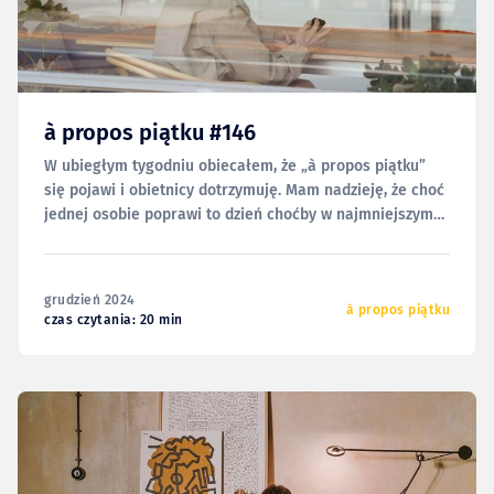
à propos piątku #146
W ubiegłym tygodniu obiecałem, że „à propos piątku”
się pojawi i obietnicy dotrzymuję. Mam nadzieję, że choć
jednej osobie poprawi to dzień choćby w najmniejszym
stopniu, a podejrzewam, że część z Was może sobie też
zaplanować ciekawy seans w któryś z nadchodzących
wieczorów. I będzie to dobry czas. Ale nie
grudzień 2024
à propos piątku
czas czytania: 20 min