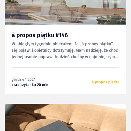
à propos piątku #146
W ubiegłym tygodniu obiecałem, że „à propos piątku”
się pojawi i obietnicy dotrzymuję. Mam nadzieję, że choć
jednej osobie poprawi to dzień choćby w najmniejszym
stopniu, a podejrzewam, że część z Was może sobie też
zaplanować ciekawy seans w któryś z nadchodzących
wieczorów. I będzie to dobry czas. Ale nie
grudzień 2024
à propos piątku
czas czytania: 20 min