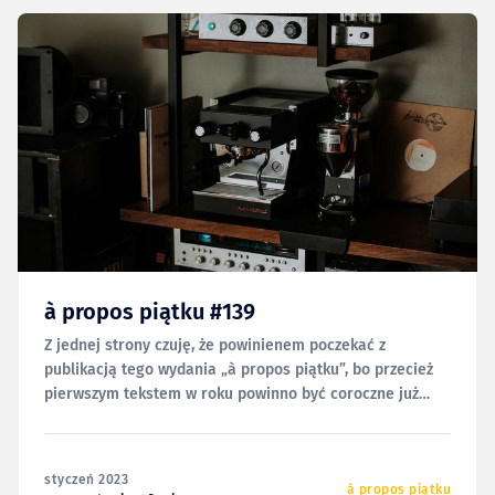
à propos piątku #139
Z jednej strony czuję, że powinienem poczekać z
publikacją tego wydania „à propos piątku”, bo przecież
pierwszym tekstem w roku powinno być coroczne już
podsumowanie poprzedniego. Ale z drugiej; tamto
jeszcze nie jest w pełni gotowe, a to już tak, więc chyba
nie ma o czym mówić. Niech więc 139.
styczeń 2023
à propos piątku