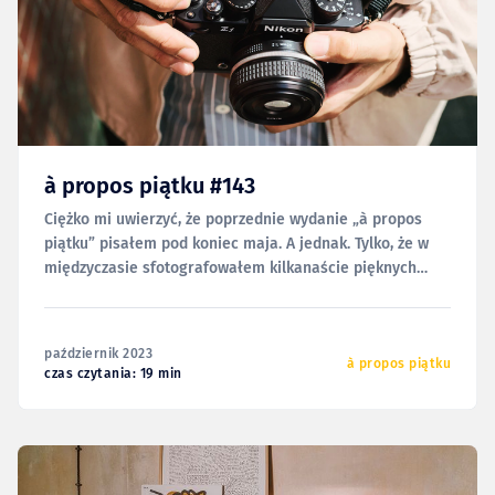
à propos piątku #143
Ciężko mi uwierzyć, że poprzednie wydanie „à propos
piątku” pisałem pod koniec maja. A jednak. Tylko, że w
międzyczasie sfotografowałem kilkanaście pięknych
ślubów (z których prawie wszystkie już oddałem), kilka
całodziennych sesji rodzinnych (które wszystkie już
oddałem), przeprowadziłem kilkudniowe warsztaty
październik 2023
fotograficzne na Islandii, kilka całodniowych warsztatów
à propos piątku
czas czytania: 19 min
indywidualnych w swojej pracowni