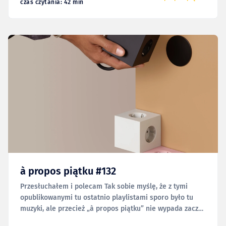
czas czytania: 42 min
à propos piątku #132
Przesłuchałem i polecam Tak sobie myślę, że z tymi
opublikowanymi tu ostatnio playlistami sporo było tu
muzyki, ale przecież „à propos piątku” nie wypada zacząć
inaczej, prawda?