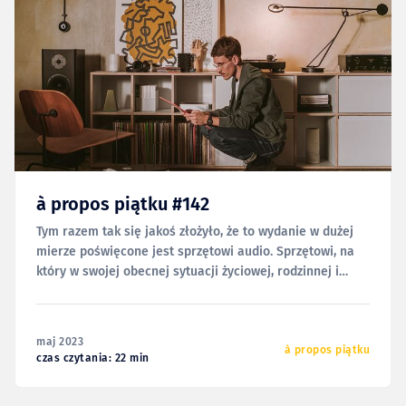
à propos piątku #142
Tym razem tak się jakoś złożyło, że to wydanie w dużej
mierze poświęcone jest sprzętowi audio. Sprzętowi, na
który w swojej obecnej sytuacji życiowej, rodzinnej i
domowej zwyczajnie nie mam miejsca. Nie odciąłem się
jednak całkowicie od tego światka, więc czasem
natrafiam na swego rodzaju perełki, które postanowiłem
maj 2023
zebrać poniżej
à propos piątku
czas czytania: 22 min