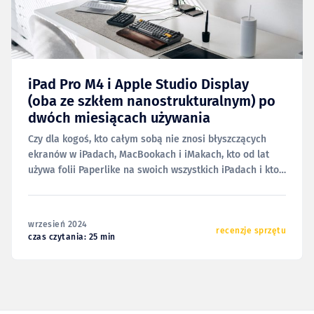
iPad Pro M4 i Apple Studio Display
(oba ze szkłem nanostrukturalnym) po
dwóch miesiącach używania
Czy dla kogoś, kto całym sobą nie znosi błyszczących
ekranów w iPadach, MacBookach i iMakach, kto od lat
używa folii Paperlike na swoich wszystkich iPadach i kto
pracuje na matowych ekranach NEC, przejście na
„Apple’ową matowość” — czyli szkło nanostrukturalne
— ma sens? Liczę, że w następnych akapitach uda mi się
wrzesień 2024
recenzje sprzętu
czas czytania: 25 min