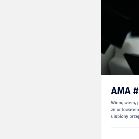
AMA #
Wiem, wiem, p
zmontowałem i opublikowałem: * 00:00:37
ulubiony przepis na 
szybki, rodzin