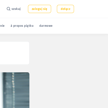
szukaj
zaloguj się
dołącz
nie
à propos piątku
darmowe