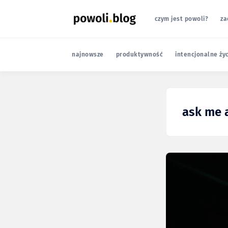
czym jest powoli?
za
najnowsze
produktywność
intencjonalne ży
ask me 