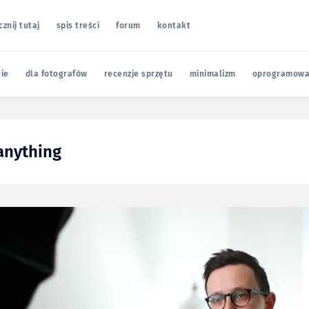
cznij tutaj
spis treści
forum
kontakt
cie
dla fotografów
recenzje sprzętu
minimalizm
oprogramowa
anything