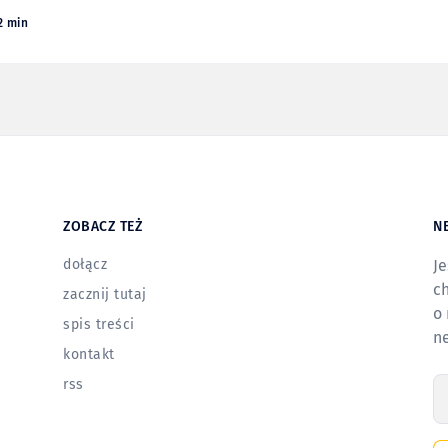
2 min
ZOBACZ TEŻ
N
dołącz
Je
ch
zacznij tutaj
o 
spis treści
n
kontakt
rss
T