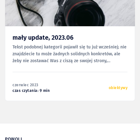
mały update, 2023.06
Tekst podobnej kategorii pojawił się tu już wcześniej; nie
znajdziecie tu może żadnych solidnych konkretów, ale
żeby nie zostawać Was z ciszą ze swojej strony,
zdecydowałem się podzielić z Wami kilkoma wrażeniami
i przemyśleniami z ostatnich tygodni. Niektóre z
poniższych akapitów znajdą się pewnie w przyszłości w
czerwiec 2023
innych, bardziej dogłębnych
obiektywy
czas czytania: 9 min
POWOLI