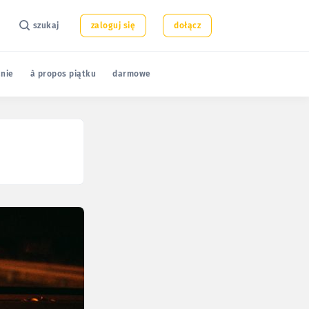
szukaj
zaloguj się
dołącz
nie
à propos piątku
darmowe