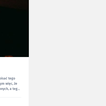
pisać tego
bym więc, że
nnych, a tego