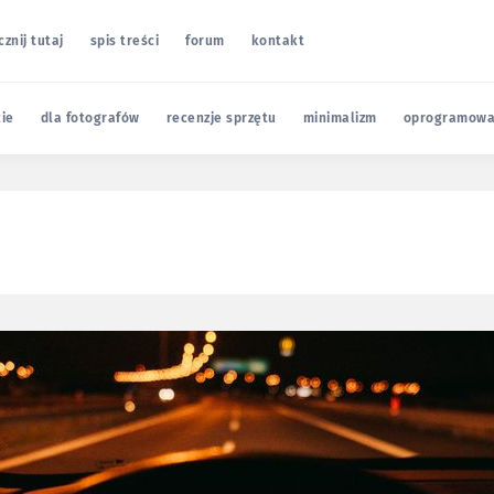
cznij tutaj
spis treści
forum
kontakt
cie
dla fotografów
recenzje sprzętu
minimalizm
oprogramowa