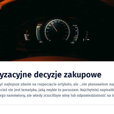
yzacyjne decyzje zakupowe
yć najlepsze zdanie na rozpoczęcie artykułu, ale …nie planowałem na
zecież nie jest tematyka, jaką zwykle tu poruszam. Najchętniej napisał
ego namówiony, ale wtedy zrzuciłbym winę lub odpowiedzialność na i
nąć. Spróbuję więc inaczej. Opisana niżej historia