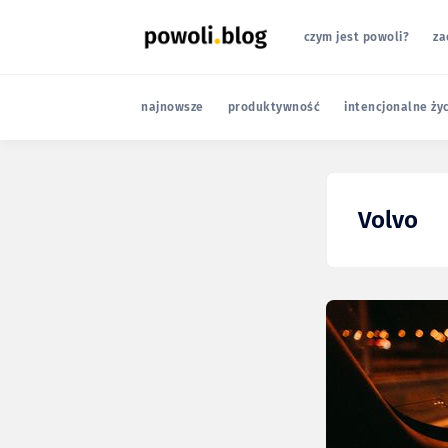
czym jest powoli?
za
najnowsze
produktywność
intencjonalne ży
Volvo