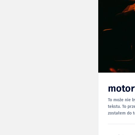
motor
To może nie b
tekstu. To pr
zostałem do t
wolałbym unik