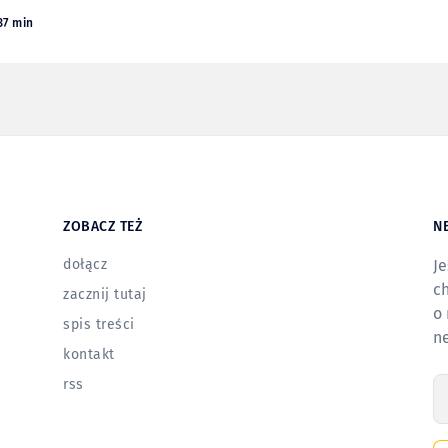
37 min
ZOBACZ TEŻ
N
dołącz
Je
ch
zacznij tutaj
o 
spis treści
n
kontakt
rss
T