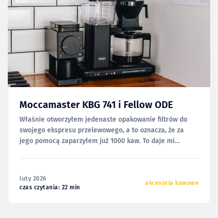
Moccamaster KBG 741 i Fellow ODE
Właśnie otworzyłem jedenaste opakowanie filtrów do
swojego ekspresu przelewowego, a to oznacza, że za
jego pomocą zaparzyłem już 1000 kaw. To daje mi
poczucie, że zdążyłem już dobrze go poznać i mogę się
tym z Wami podzielić. I tak mam świadomość tego, że ten
tekst powinien się tu znaleźć już
luty 2026
akcesoria kawowe
czas czytania: 22 min