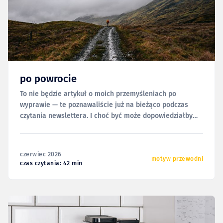
po powrocie
To nie będzie artykuł o moich przemyśleniach po
wyprawie — te poznawaliście już na bieżąco podczas
czytania newslettera. I choć być może dopowiedziałbym
tu i ówdzie co nieco, to może innym razem i w innej
formie. Dziś chciałbym za to odnieść się do bardziej
technicznych aspektów tej wyprawy; logistyki, sprzętu i
czerwiec 2026
motyw przewodni
czas czytania: 42 min