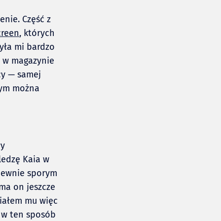
nie. Część z
creen
, których
była mi bardzo
m” w magazynie
cy — samej
czym można
ły
śledzę Kaia w
 pewnie sporym
ma on jeszcze
niałem mu więc
i w ten sposób