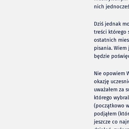
nich jednocześ
Dziś jednak mo
treści któreg
ostatnich mies
pisania. Wiem 
będzie poświę
Nie opowiem 
okazję uczesni
uważałem za sw
którego wybral
(początkowo ws
podjąłem (któr
jeszcze co na