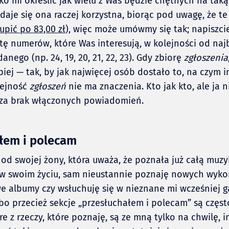
żko mi określić jak wielu z Was będzie chętnych na taką
ydaje się ona raczej korzystna, biorąc pod uwagę, że t
pić po 83,00 zł
), więc może umówmy się tak; napiszci
tę numerów, które Was interesują, w kolejności od naj
nego (np. 24, 19, 20, 21, 22, 23). Gdy zbiorę
zgłoszenia
iej — tak, by jak najwięcej osób dostało to, na czym im
lejność
zgłoszeń
nie ma znaczenia. Kto jak kto, ale ja 
 za brak włączonych powiadomień.
łem i polecam
od swojej żony, która uważa, że poznała już całą muzy
w swoim życiu, sam nieustannie poznaję nowych wyk
 albumy czy wsłuchuję się w nieznane mi wcześniej ga
bo przecież sekcje „przesłuchałem i polecam” są częs
re z rzeczy, które poznaję, są ze mną tylko na chwilę, 