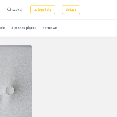
szukaj
zaloguj się
dołącz
nie
à propos piątku
darmowe