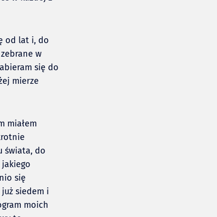
 od lat i, do
 zebrane w
zabieram się do
żej mierze
ym miałem
krotnie
u świata, do
 jakiego
nio się
już siedem i
ogram moich