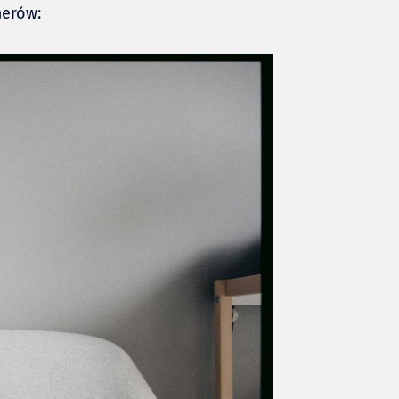
merów: