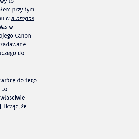
owy to
ałem przy tym
emu w
à propos
Was w
wojego Canon
 (zadawane
laczego do
s wrócę do tego
 co
 właściwie
 licząc, że