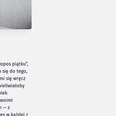
opos piątku”,
 się do tego,
mi się wręcz
wieliwiałoby
wiek
swoimi
m — z
es w każdej z