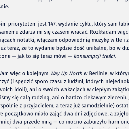
nie.
im priorytetem jest 147. wydanie cyklu, który sam lubię
o samemu zdarza mi się czasem wracać. Rozkładam więc
iącach notatki, włączam odpowiednią muzykę w tle i 
już teraz, że to wydanie będzie dość unikalne, bo w du
cone — jak to się teraz mówi —
konsumpcji treści
.
Wam więc o kolejnym
Way Up North
w Berlinie, w któr
czyć (i spędzić sporo czasu z ludźmi, których niejedno
oich idoli), ani o swoich wakacjach w ciepłym zakątk
iśmy się całą rodziną, ani o bardzo ciekawym zleceniu,
pólnie z przyjacielem, a teraz już samodzielnie) ostat
e początkowo miało zająć dwa dni zdjęciowe, a zajęło 
jmniej dwa przede mną — co mocno zaburzyło harmon