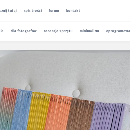
cznij tutaj
spis treści
forum
kontakt
cie
dla fotografów
recenzje sprzętu
minimalizm
oprogramowa