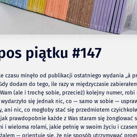
pos piątku #147
le czasu minęło od publikacji ostatniego wydania „à pr
 Gdy dodam do tego, ile razy w międzyczasie zabierałem
Wam (ale i trochę sobie, przecież) kolejny numer, robi 
 wydarzyło się jednak nic, co — samo w sobie — uspra
zy, ani nic, co mogłoby stać się przedmiotem czyichkol
, jak prawdopobnie każde z Was staram się żonglować 
 i wieloma rolami, jakie pełnię w swoim życiu i czase
alem — orientuję się, że nie sposób utrzymywać progr