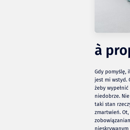
à pro
Gdy pomyślę, i
jest mi wstyd.
żeby wypełnić 
niedobrze. Nie
taki stan rzec
zmartwień. Ot
zobowiązaniami
nieskrywanym ż