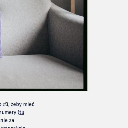
o #3, żeby mieć
numery (
tu
znie za