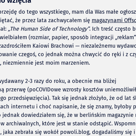
do wzięcia
rzejdę do tego wszystkiego, mam dla Was małe ogłosze
ętać, że przez lata zachwycałem się
magazynami Offs
ał:
„The Human Side of Technology”
. Ich treść często 
uwielbiałem (rozmiar, papier, sposób integracji „rekla
i zazdrościłem Kaiowi Brachowi — niezależnemu wydaw
kowanie czegoś, co jednak można chwycić do ręki i z 
u, niezmiennie jest moim marzeniem.
wydawany 2-3 razy do roku, a obecnie ma bliżej
ną przerwę (poCOVIDowe wzrosty kosztów uniemożliwi
go przedsięwzięcia). Tak się jednak złożyło, że od lat 
ach internetu i choć napisanie, że się znamy, byłoby
 jednak dowiedziałem się, że w berlińskim magazynie 
w archiwalnych, które jest w stanie odstąpić. Wspom
, jaka zebrała się wokół powoli.blog, dogadaliśmy się 