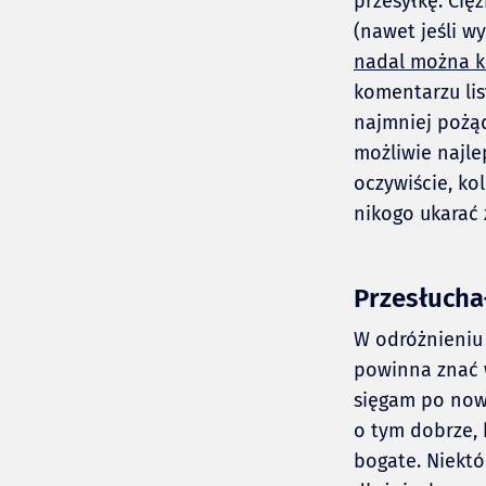
przesyłkę. Cię
(nawet jeśli w
nadal można ku
komentarzu lis
najmniej pożąda
możliwie najlep
oczywiście, ko
nikogo ukarać
Przesłucha
W odróżnieniu 
powinna znać 
sięgam po nowe
o tym dobrze, 
bogate. Niektó