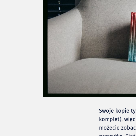
Swoje kopie ty
komplet), wię
możecie zobacz