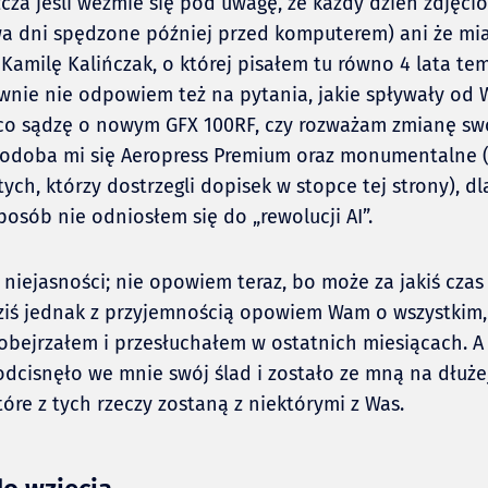
zcza jeśli weźmie się pod uwagę, że każdy dzień zdjęci
wa dni spędzone później przed komputerem) ani że mi
Kamilę Kalińczak, o której pisałem tu równo 4 lata t
ewnie nie odpowiem też na pytania, jakie spływały od 
 co sądzę o nowym GFX 100RF, czy rozważam zmianę s
 podoba mi się Aeropress Premium oraz monumentalne
tych, którzy dostrzegli dopisek w stopce tej strony), d
posób nie odniosłem się do „rewolucji AI”.
o niejasności; nie opowiem teraz, bo może za jakiś cza
Dziś jednak z przyjemnością opowiem Wam o wszystkim,
obejrzałem i przesłuchałem w ostatnich miesiącach. A
odcisnęło we mnie swój ślad i zostało ze mną na dłużej,
óre z tych rzeczy zostaną z niektórymi z Was.