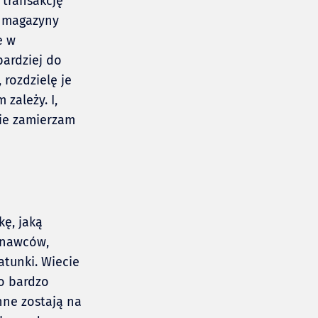
 transakcję
e magazyny
e w
bardziej do
, rozdzielę je
 zależy. I,
nie zamierzam
kę, jaką
onawców,
tunki. Wiecie
to bardzo
inne zostają na