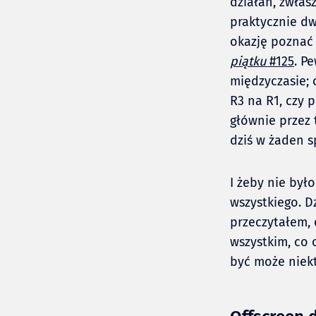
działań, zwłas
praktycznie d
okazję poznać 
piątku
#125
. P
międzyczasie;
R3 na R1, czy
głównie przez 
dziś w żaden s
I żeby nie był
wszystkiego. 
przeczytałem, 
wszystkim, co 
być może niekt