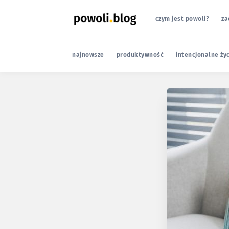
czym jest powoli?
za
najnowsze
produktywność
intencjonalne ży