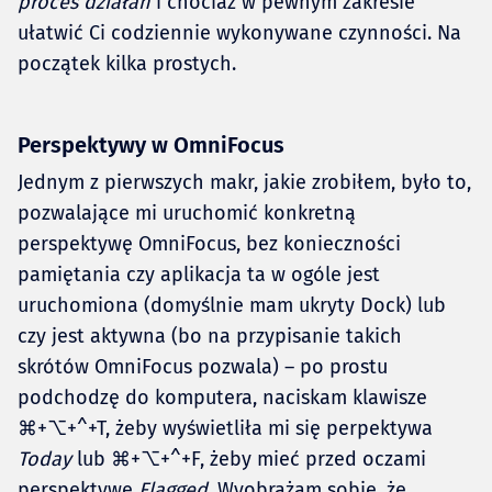
proces działań
i chociaż w pewnym zakresie
ułatwić Ci codziennie wykonywane czynności. Na
początek kilka prostych.
Perspektywy w OmniFocus
Jednym z pierwszych makr, jakie zrobiłem, było to,
pozwalające mi uruchomić konkretną
perspektywę OmniFocus, bez konieczności
pamiętania czy aplikacja ta w ogóle jest
uruchomiona (domyślnie mam ukryty Dock) lub
czy jest aktywna (bo na przypisanie takich
skrótów OmniFocus pozwala) – po prostu
podchodzę do komputera, naciskam klawisze
⌘+⌥+^+T, żeby wyświetliła mi się perpektywa
Today
lub ⌘+⌥+^+F, żeby mieć przed oczami
perspektywę
Flagged
. Wyobrażam sobie, że