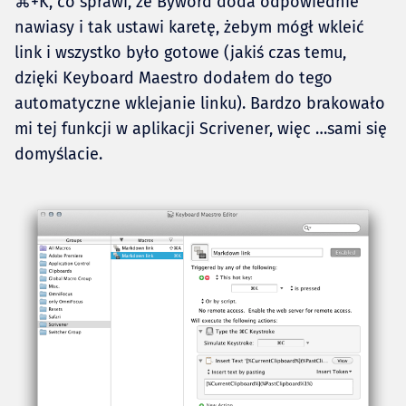
⌘+K, co sprawi, że Byword doda odpowiednie
nawiasy i tak ustawi karetę, żebym mógł wkleić
link i wszystko było gotowe (jakiś czas temu,
dzięki Keyboard Maestro dodałem do tego
automatyczne wklejanie linku). Bardzo brakowało
mi tej funkcji w aplikacji Scrivener, więc …sami się
domyślacie.