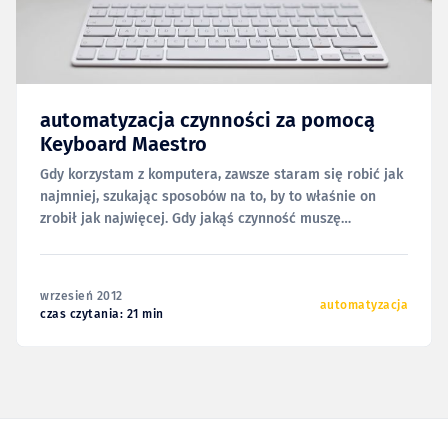
automatyzacja czynności za pomocą
Keyboard Maestro
Gdy korzystam z komputera, zawsze staram się robić jak
najmniej, szukając sposobów na to, by to właśnie on
zrobił jak najwięcej. Gdy jakąś czynność muszę
powtórzyć choćby dwukrotnie, natychmiast zaczynam się
zastanawiać, w jaki sposób mogę to zautomatyzować.
Dlatego też, gdy łapię się na tym, że dany fragment
wrzesień 2012
tekstu (choćby
automatyzacja
czas czytania: 21 min