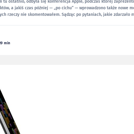
 tu ostatnio, odbyła się konferencja Apple, podczas której zaprezent
tów, a jakiś czas później — „po cichu” — wprowadzono także nowe m
 tych rzeczy nie skomentowałem. Sądząc po pytaniach, jakie zdarzało m
esiącach, ten brak ciąży nie tylko mi.
19 min