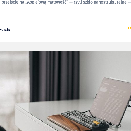
 przejście na „Apple’ową matowość” — czyli szkło nanostrukturalne 
astępnych akapitach uda mi się
r
25 min