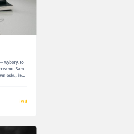
 — wybory, to
streamu. Sam
wniosku, że
iPad