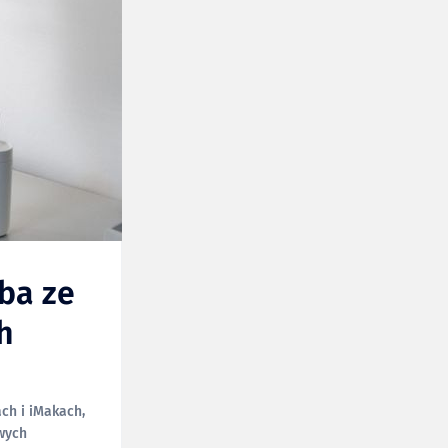
oba ze
h
ch i iMakach,
owych