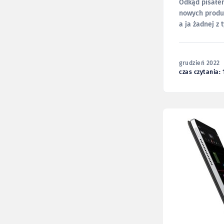
Odkąd pisałem
nowych produk
a ja żadnej z
w ostatnich mi
grudzień 2022
czas czytania: 