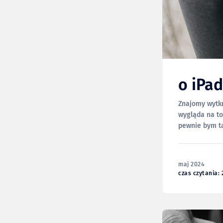
o iPa
Znajomy wytkn
wygląda na to
pewnie bym ta
chyba
maj 2024
czas czytania: 