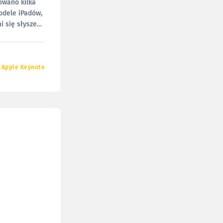
owano kilka
odele iPadów,
i się słyszeć
Apple Keynote