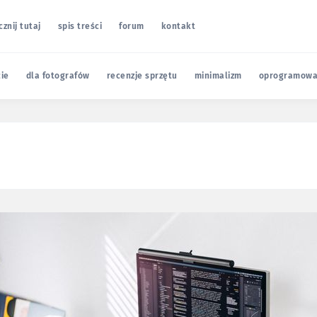
cznij tutaj
spis treści
forum
kontakt
cie
dla fotografów
recenzje sprzętu
minimalizm
oprogramowa