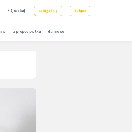
szukaj
zaloguj się
dołącz
nie
à propos piątku
darmowe