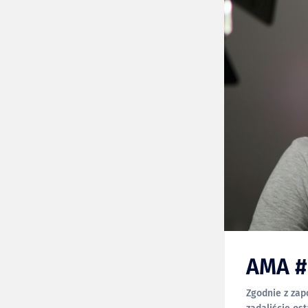
AMA #
Zgodnie z zap