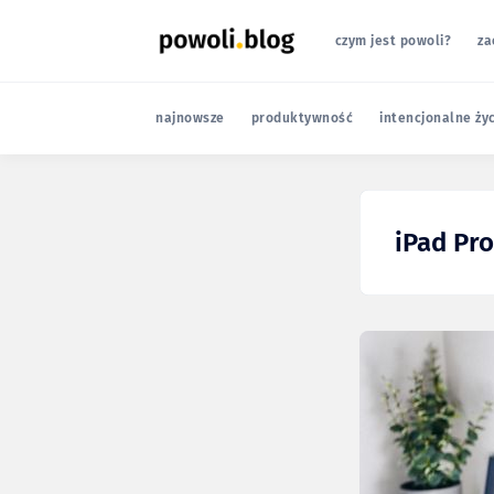
czym jest powoli?
za
najnowsze
produktywność
intencjonalne ży
iPad Pro