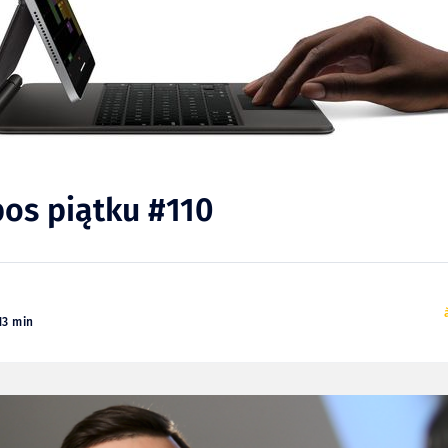
pos piątku #110
13 min