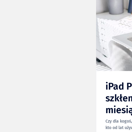
iPad P
szkłe
miesi
Czy dla kogoś
kto od lat uż