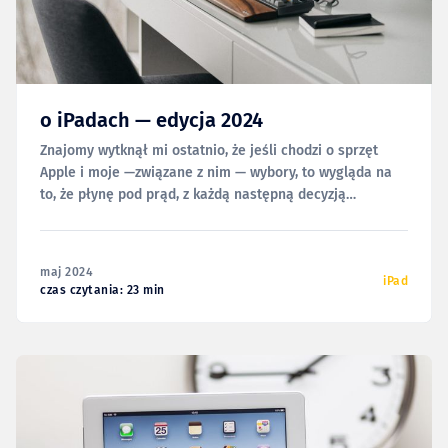
o iPadach — edycja 2024
Znajomy wytknął mi ostatnio, że jeśli chodzi o sprzęt
Apple i moje —związane z nim — wybory, to wygląda na
to, że płynę pod prąd, z każdą następną decyzją
oddalając się od mainstreamu. Sam pewnie bym tak o
tym nie powiedział, ale myśląc o naszej rozmowie,
doszedłem do wniosku, że chyba
maj 2024
iPad
czas czytania: 23 min