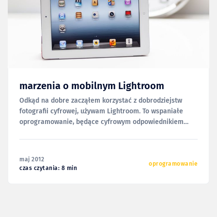
marzenia o mobilnym Lightroom
Odkąd na dobre zacząłem korzystać z dobrodziejstw
fotografii cyfrowej, używam Lightroom. To wspaniałe
oprogramowanie, będące cyfrowym odpowiednikiem
segregatorów z negatywami, powiększalnika i kartonów z
papierowymi kopiami fotografii. Umożliwia wywoływanie
RAWów i czyni katalogowanie zdjęć naprawdę łatwym.
maj 2012
Gdybym jednak miał wskazać największą wadę
oprogramowanie
czas czytania: 8 min
Lightroom, byłby nią brak wersji dla iPada. Oczywiście,