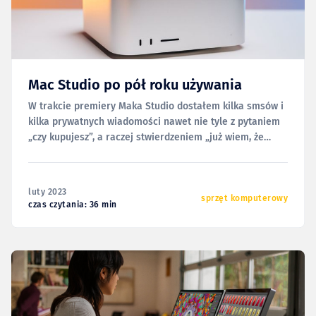
Mac Studio po pół roku używania
W trakcie premiery Maka Studio dostałem kilka smsów i
kilka prywatnych wiadomości nawet nie tyle z pytaniem
„czy kupujesz”, a raczej stwierdzeniem „już wiem, że
będziesz go miał”. W chwilę po niej podzieliłem się
swoimi wrażeniami i rozważaniami zakupowymi w „à
propos piątku #134” — zamiast się tu powtarzać,
luty 2023
zamieszczę po
sprzęt komputerowy
czas czytania: 36 min