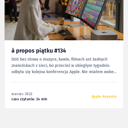
à propos piątku #134
Dziś bez słowa o muzyce, kawie, filmach ani żadnych
znaleziskach z sieci, bo przecież w ubiegłym tygodniu
odbyła się kolejna konferencja Apple. Nie miałem wobec
niej dużych oczekiwań. Ba, ze wszystkiego, co mieli
pokazać, liczyłem tylko na jeden produkt — Mac mini z
M1 Max, na którego (według własnych szacunków)
marzec 2022
miałem
Apple Keynote
czas czytania: 24 min