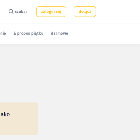
szukaj
zaloguj się
dołącz
nie
à propos piątku
darmowe
jako