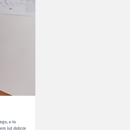
go, a to
łem już dobrze