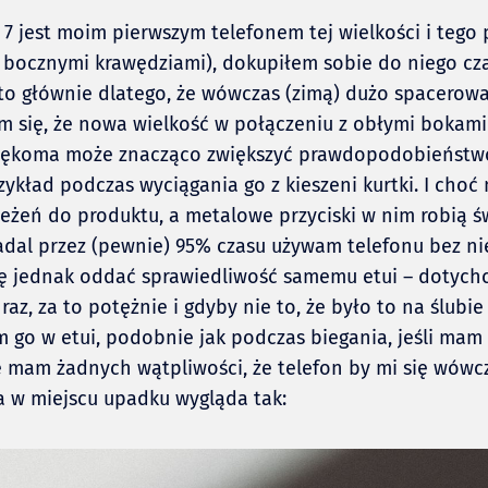
7 jest moim pierwszym telefonem tej wielkości i tego pr
 bocznymi krawędziami), dokupiłem sobie do niego cz
 to głównie dlatego, że wówczas (zimą) dużo spacerow
m się, że nowa wielkość w połączeniu z obłymi bokami
rękoma może znacząco zwiększyć prawdopodobieństw
zykład podczas wyciągania go z kieszeni kurtki. I choć
eżeń do produktu, a metalowe przyciski w nim robią ś
adal przez (pewnie) 95% czasu używam telefonu bez ni
zę jednak oddać sprawiedliwość samemu etui – dotych
raz, za to potężnie i gdyby nie to, że było to na ślubie
go w etui, podobnie jak podczas biegania, jeśli mam 
ie mam żadnych wątpliwości, że telefon by mi się wówcz
 w miejscu upadku wygląda tak: