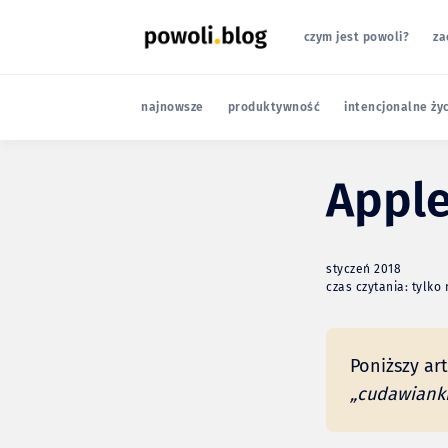
czym jest powoli?
za
najnowsze
produktywność
intencjonalne ży
Apple
styczeń 2018
czas czytania: tylko
Poniższy ar
„cudawiank