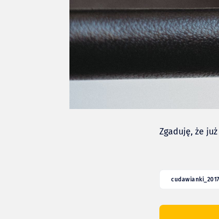
Zgaduję, że ju
cudawianki_201