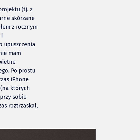
ojektu (tj. z
arne skórzane
ałem z rocznym
 i
o upuszczenia
 nie mam
wietne
ego. Po prostu
czas iPhone
 (na których
przy sobie
as roztrzaskał,