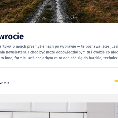
wrocie
 artykuł o moich przemyśleniach po wyprawie — te poznawaliście już 
nia newslettera. I choć być może dopowiedziałbym tu i ówdzie co niec
 w innej formie. Dziś chciałbym za to odnieść się do bardziej technic
yprawy; logistyki, sprzętu i
mo
42 min