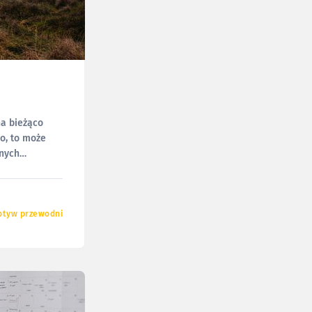
na bieżąco
o, to może
znych
tyw przewodni