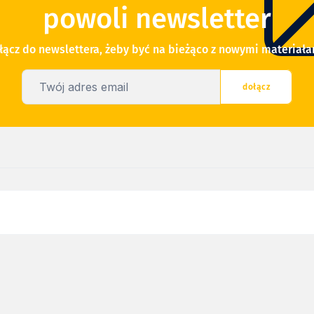
powoli newsletter
łącz do newslettera, żeby być na bieżąco z nowymi materiała
Twój adres email
dołącz