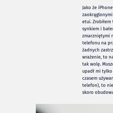
Jako że iPhone 
zaokrąglonymi
etui. Zrobiłem
synkiem i bałe
zmarzniętymi 
telefonu na pr
żadnych zastrz
wrażenie, to n
tak wolę. Mus
upadł mi tylko 
czasem używam 
telefon), to n
skoro obudowa