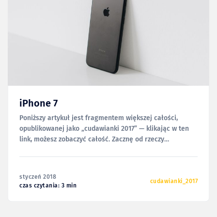
iPhone 7
Poniższy artykuł jest fragmentem większej całości,
opublikowanej jako „cudawianki 2017” — klikając w ten
link, możesz zobaczyć całość. Zacznę od rzeczy
oczywistej. Nigdy nie pisałem na tej stronie o swoich
iPhone’ach. Żadnych „unboxingów”, „wrażeń po dniu
używania”, „po miesiącu” czy po „424 dniach” itp. Działo
styczeń 2018
się tak między innymi dlatego,
cudawianki_2017
czas czytania: 3 min