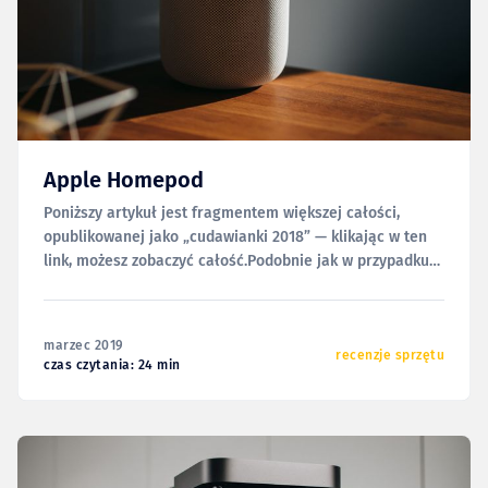
Apple Homepod
Poniższy artykuł jest fragmentem większej całości,
opublikowanej jako „cudawianki 2018” — klikając w ten
link, możesz zobaczyć całość.Podobnie jak w przypadku
słuchawek, tak i tu będę się w tekście odnosił do
pewnych utworów — wszystkie znajdują się w playliście,
zarówno w Apple Music, jak i Spotify. Z HomePodem
marzec 2019
mam pewien problem.
recenzje sprzętu
czas czytania: 24 min