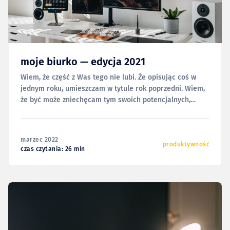
moje biurko — edycja 2021
Wiem, że część z Was tego nie lubi. Że opisując coś w
jednym roku, umieszczam w tytule rok poprzedni. Wiem,
że być może zniechęcam tym swoich potencjalnych,
nowych czytelników, dając do zrozumienia, że w treści
będę mówił o starociach, ale ja zawsze patrzę na to z
perspektywy archiwum. Jeśli w
marzec 2022
produktywność
czas czytania: 26 min