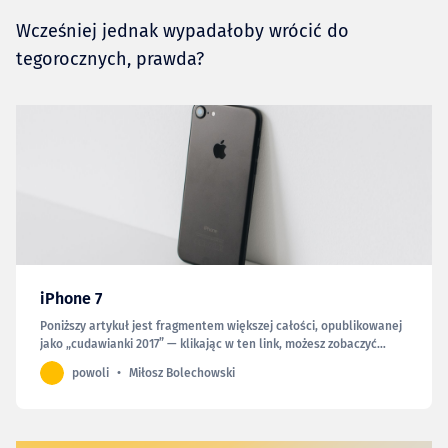
Wcześniej jednak wypadałoby wrócić do
tegorocznych, prawda?
iPhone 7
Poniższy artykuł jest fragmentem większej całości, opublikowanej
jako „cudawianki 2017” — klikając w ten link, możesz zobaczyć
całość. Zacznę od rzeczy oczywistej. Nigdy nie pisałem na tej
powoli
Miłosz Bolechowski
stronie o swoich iPhone’ach. Żadnych „unboxingów”, „wrażeń po
dniu używania”, „po miesiącu” czy po „424 dniach…