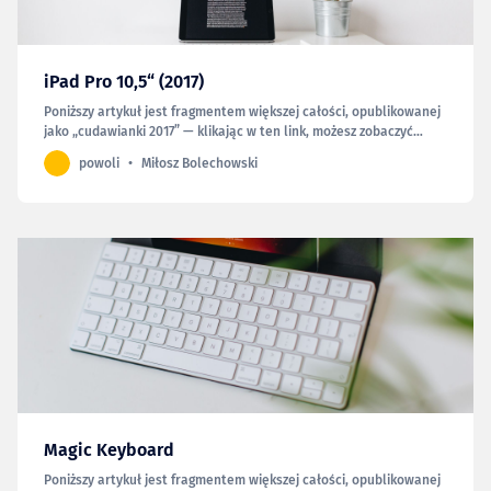
iPad Pro 10,5“ (2017)
Poniższy artykuł jest fragmentem większej całości, opublikowanej
jako „cudawianki 2017” — klikając w ten link, możesz zobaczyć
całość. We wrześniu 2016 roku miałem okazję poużywać dużego
powoli
Miłosz Bolechowski
iPada Pro. Tekst o nim kończyłem słowami: „(…) w bliżej
nieokreślonej przyszłości iPad Pro stanie się moim głów…
Magic Keyboard
Poniższy artykuł jest fragmentem większej całości, opublikowanej