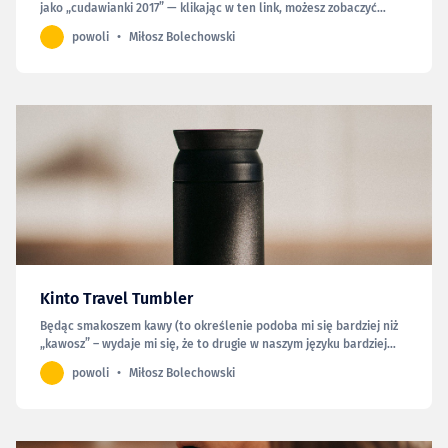
jako „cudawianki 2017” — klikając w ten link, możesz zobaczyć
całość. Niektórzy mówią, że to z czego się pije, jest tak samo
powoli
Miłosz Bolechowski
ważne, jak to co się pije. Nie wiem czy zgadzam się z tym w całej
rozciągłości, ale wiem, że swoje filiżanki…
Kinto Travel Tumbler
Będąc smakoszem kawy (to określenie podoba mi się bardziej niż
„kawosz” – wydaje mi się, że to drugie w naszym języku bardziej
określa kogoś, kto zwyczajnie pije dużo kawy), kubek termiczny
powoli
Miłosz Bolechowski
staje się wyposażeniem niezbędnym. Chcąc się uchronić przed
piciem „byle czego” poza domem, należy przygotować…