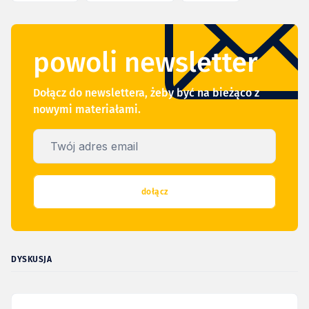
powoli newsletter
Dołącz do newslettera, żeby być na bieżąco z
nowymi materiałami.
Twój adres email
dołącz
DYSKUSJA