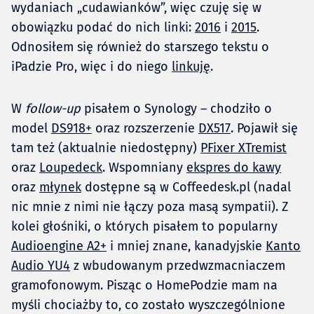
wydaniach „cudawianków”, więc czuję się w
obowiązku podać do nich linki:
2016
i
2015
.
Odnosiłem się również do starszego tekstu o
iPadzie Pro, więc i do niego
linkuję
.
W
follow-up
pisałem o Synology – chodziło o
model
DS918+
oraz rozszerzenie
DX517
. Pojawił się
tam też (aktualnie niedostępny)
PFixer XTremist
oraz
Loupedeck
. Wspomniany
ekspres do kawy
oraz
młynek
dostępne są w Coffeedesk.pl (nadal
nic mnie z nimi nie łączy poza masą sympatii). Z
kolei głośniki, o których pisałem to popularny
Audioengine A2+
i mniej znane, kanadyjskie
Kanto
Audio YU4
z wbudowanym przedwzmacniaczem
gramofonowym. Pisząc o HomePodzie mam na
myśli chociażby to, co zostało wyszczególnione