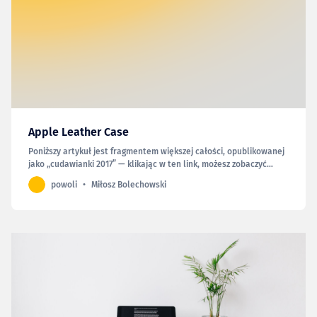
Apple Leather Case
Poniższy artykuł jest fragmentem większej całości, opublikowanej
jako „cudawianki 2017” — klikając w ten link, możesz zobaczyć
całość. Jako że iPhone 7 jest moim pierwszym telefonem tej
powoli
Miłosz Bolechowski
wielkości i tego projektu (tj. z zaokrąglonymi bocznymi
krawędziami), dokupiłem sobie do niego czarne skórzane et…