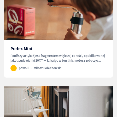
Porlex Mini
Poniższy artykuł jest fragmentem większej całości, opublikowanej
jako „cudawianki 2017” — klikając w ten link, możesz zobaczyć
całość. I jeszcze kwestia młynka, o którym wspominam wyłącznie
powoli
Miłosz Bolechowski
dlatego, że obiecałem to we wstępie. Mimo posiadania młynka
elektrycznego, żeby nie mieszać ziaren, nadal czę…