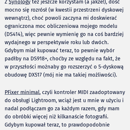
Z
Synology
też jeszcze korzystam (a jakże!), dość
mocno się rozrósł (w kwestii przestrzeni dyskowej
wewnątrz), choć powoli zaczyna mi doskwierać
ograniczona moc obliczeniowa mojego modelu
(DS414), więc pewnie wymienię go na coś bardziej
wydajnego w perspektywie roku lub dwóch.
Gdybym miał kupować teraz, to pewnie wybór
padłby na DS918+, choćby ze względu na fakt, że
w przyszłości możnaby go rozszerzyć o 5-dyskową
obudowę DX517 (mój nie ma takiej możliwości).
PFixer minimal
, czyli kontroler MIDI zaadoptowany
do obsługi Lightroom, wciąż jest u mnie w użyciu i
nadal podłączam go za każdym razem, gdy mam
do obróbki więcej niż kilkanaście fotografii.
Gdybym kupował teraz, to prawdopodobnie