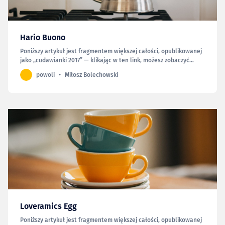
Hario Buono
Poniższy artykuł jest fragmentem większej całości, opublikowanej
jako „cudawianki 2017” — klikając w ten link, możesz zobaczyć
całość. Ten czajniczek to najnowsza część mojego kawowego
powoli
Miłosz Bolechowski
zestawu. Długo się zbierałem z zakupem, z kilku zresztą powodów.
Po pierwsze; to jednak zawsze kolejny przedmiot,…
Loveramics Egg
Poniższy artykuł jest fragmentem większej całości, opublikowanej