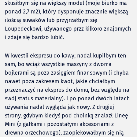
skusiłbym się na większy model (moje biurko ma
ponad 2,7 m2), który dysponuje znacznie większą
ilością suwaków lub przyjrzałbym się
Loupedeckowi, używanego przz kilkoro znajomych
i zdaje się bardzo lubić.
W kwestii
ekspresu do kawy
; nadal kupiłbym ten
sam, bo wciąż wszystkie maszyny z dwoma
bojlerami są poza zasięgiem finansowym (i chyba
nawet poza zakresem kwot, jakie chciałbym
przeznaczyć na ekspres do domu, bez względu na
swój status materialny). I po ponad dwóch latach
używania nadal wygląda jak nowy. Z drugiej
strony, gdybym kiedyś pod choinką znalazł Lineę
Mini (z gałkami i pozostałymi akcesoriami z
drewna orzechowego), zaopiekowałbym się nią