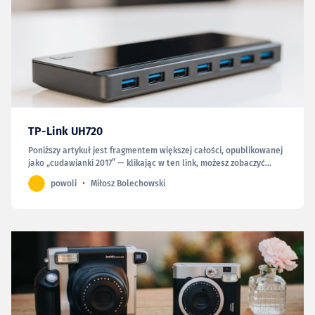
TP-Link UH720
Poniższy artykuł jest fragmentem większej całości, opublikowanej
jako „cudawianki 2017” — klikając w ten link, możesz zobaczyć
całość. Odkąd zmieniłem komputer, zmieniło się też jego położenie
powoli
Miłosz Bolechowski
względem biurka i od początku było dla mnie jasne, że zakup huba
USB będzie niezbędny. Mając niewielkie, a…