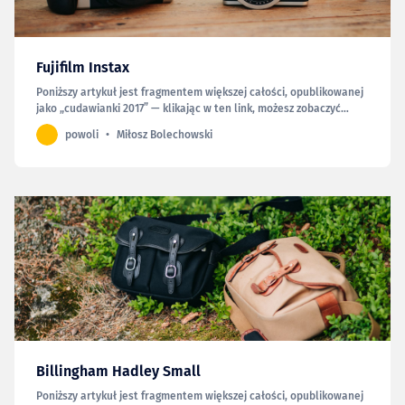
Fujifilm Instax
Poniższy artykuł jest fragmentem większej całości, opublikowanej
jako „cudawianki 2017” — klikając w ten link, możesz zobaczyć
całość. Instaxy, czyli współczesne aparaty do fotografii
powoli
Miłosz Bolechowski
natychmiastowej zna chyba każdy, kto choć trochę interesuje się
fotografią. Jakiś czas temu kupiłem dwa – nazwijmy…
Billingham Hadley Small
Poniższy artykuł jest fragmentem większej całości, opublikowanej