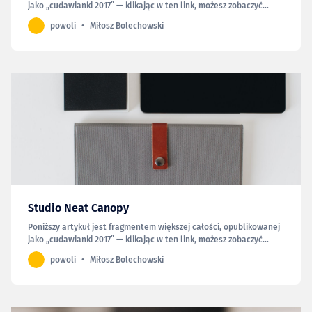
jako „cudawianki 2017” — klikając w ten link, możesz zobaczyć
całość. Klawiatur u mnie raczej nie brakuje, a mimo to, kupując
powoli
Miłosz Bolechowski
iPada dołożyłem do zamówienia Magic Keyboard, choć wcześniej
miałem z nią tylko kilkuminutowy kontakt. Byłem…
Studio Neat Canopy
Poniższy artykuł jest fragmentem większej całości, opublikowanej
jako „cudawianki 2017” — klikając w ten link, możesz zobaczyć
całość. Ten produkt pojawia się w tym zestawieniu z wyjątkowych
powoli
Miłosz Bolechowski
względów. W odróżnieniu bowiem od pozostałych, tego nie mogę
polecić. A przynajmniej nie bezwarunkowo (choć,…