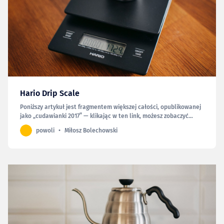
Hario Drip Scale
Poniższy artykuł jest fragmentem większej całości, opublikowanej
jako „cudawianki 2017” — klikając w ten link, możesz zobaczyć
całość. Gdy zaczynałem swoją przygodę z przelewowymi metodami
powoli
Miłosz Bolechowski
parzenia kawy, używałem zwykłej kuchennej wagi, która jednak
była niekończącym się źródłem frustracji (głównie…