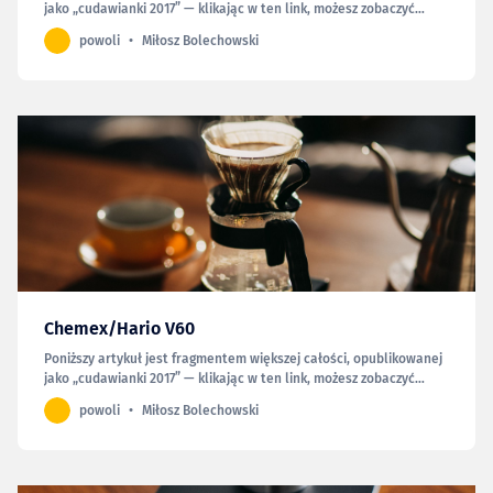
jako „cudawianki 2017” — klikając w ten link, możesz zobaczyć
całość. Gdy dwa lata temu publikowałem tu swoje zachwyty nad
powoli
Miłosz Bolechowski
używaną wówczas od pół roku torbą Billingham Hadley Pro,
zakończyłem tekst słowami: Czy można chcieć więcej? C…
Chemex/Hario V60
Poniższy artykuł jest fragmentem większej całości, opublikowanej
jako „cudawianki 2017” — klikając w ten link, możesz zobaczyć
całość. W ubiegłym roku nieco się rozpisałem, chcąc podzielić się
powoli
Miłosz Bolechowski
wrażeniami z ponad rocznego wówczas używania ekspresu
Rancilio Silvia. Mimo że już wtedy używałem zarówno…