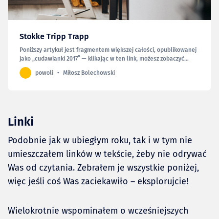
Stokke Tripp Trapp
Poniższy artykuł jest fragmentem większej całości, opublikowanej
jako „cudawianki 2017” — klikając w ten link, możesz zobaczyć
całość. Kończąc tegoroczne „cudawianki”, pozwalam sobie na mały
powoli
Miłosz Bolechowski
eksperyment, umieszczając opis przedmiotu z kategorii, o jakiej
nigdy nie myślałem, że mógłbym tu napisać.…
Linki
Podobnie jak w ubiegłym roku, tak i w tym nie
umieszczałem linków w tekście, żeby nie odrywać
Was od czytania. Zebrałem je wszystkie poniżej,
więc jeśli coś Was zaciekawiło – eksplorujcie!
Wielokrotnie wspominałem o wcześniejszych