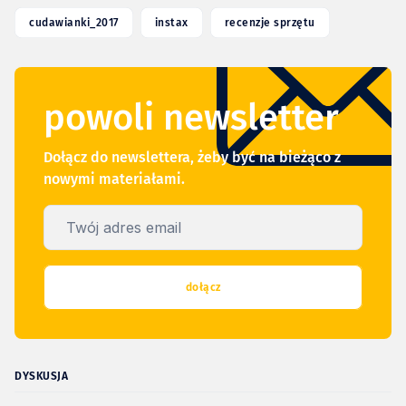
cudawianki_2017
instax
recenzje sprzętu
powoli newsletter
Dołącz do newslettera, żeby być na bieżąco z
nowymi materiałami.
Twój adres email
dołącz
DYSKUSJA