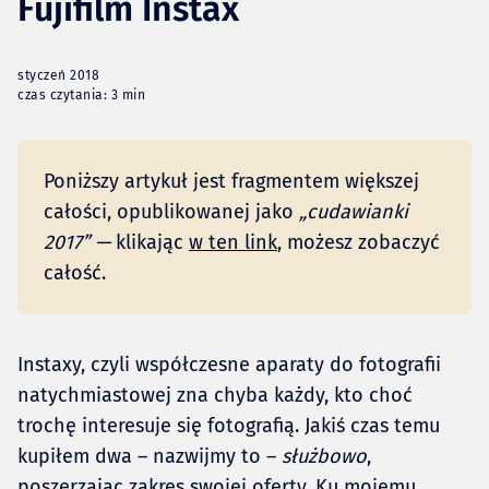
Fujifilm Instax
styczeń 2018
czas czytania: 3 min
Poniższy artykuł jest fragmentem większej
całości, opublikowanej jako
„cudawianki
2017” —
klikając
w ten link
, możesz zobaczyć
całość.
Instaxy, czyli współczesne aparaty do fotografii
natychmiastowej zna chyba każdy, kto choć
trochę interesuje się fotografią. Jakiś czas temu
kupiłem dwa – nazwijmy to –
służbowo
,
poszerzając zakres swojej oferty. Ku mojemu