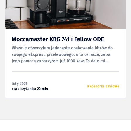
Moccamaster KBG 741 i Fellow ODE
Właśnie otworzyłem jedenaste opakowanie filtrów do
swojego ekspresu przelewowego, a to oznacza, że za
jego pomocą zaparzyłem już 1000 kaw. To daje mi
poczucie, że zdążyłem już dobrze go poznać i mogę się
tym z Wami podzielić. I tak mam świadomość tego, że ten
tekst powinien się tu znaleźć już
luty 2026
akcesoria kawowe
czas czytania: 22 min