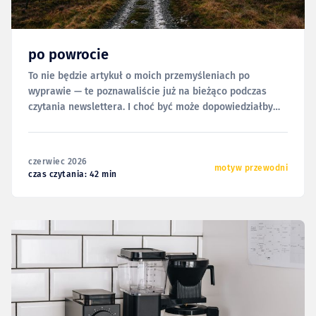
po powrocie
To nie będzie artykuł o moich przemyśleniach po
wyprawie — te poznawaliście już na bieżąco podczas
czytania newslettera. I choć być może dopowiedziałbym
tu i ówdzie co nieco, to może innym razem i w innej
formie. Dziś chciałbym za to odnieść się do bardziej
technicznych aspektów tej wyprawy; logistyki, sprzętu i
czerwiec 2026
motyw przewodni
czas czytania: 42 min