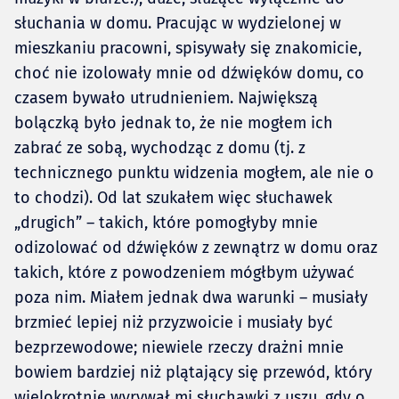
słuchania w domu. Pracując w wydzielonej w
mieszkaniu pracowni, spisywały się znakomicie,
choć nie izolowały mnie od dźwięków domu, co
czasem bywało utrudnieniem. Największą
bolączką było jednak to, że nie mogłem ich
zabrać ze sobą, wychodząc z domu (tj. z
technicznego punktu widzenia mogłem, ale nie o
to chodzi). Od lat szukałem więc słuchawek
„drugich” – takich, które pomogłyby mnie
odizolować od dźwięków z zewnątrz w domu oraz
takich, które z powodzeniem mógłbym używać
poza nim. Miałem jednak dwa warunki – musiały
brzmieć lepiej niż przyzwoicie i musiały być
bezprzewodowe; niewiele rzeczy drażni mnie
bowiem bardziej niż plątający się przewód, który
wielokrotnie wyrywał mi słuchawki z uszu, gdy o