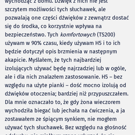
wychodząc z domu. Dźwięk z nich nie jest
szczytem możliwości tych słuchawek, ale
pozwalają one części dźwięków z zewnątrz dostać
się do środka, co korzystnie wpływa na
bezpieczeństwo. Tych
komfortowych
(TS200)
używam w 90% czasu, kiedy używam H5 i to ich
będzie dotyczył opis brzmienia w następnym
akapicie. Myślałem, że tych najbardziej
izolujących używać będę najrzadziej lub w ogóle,
ale i dla nich znalazłem zastosowanie. H5 – bez
względu na użyte pianki – dość mocno izolują od
dźwięków otoczenia; bardziej niż przypuszczałem.
Dla mnie oznaczało to, że gdy żona wieczorem
wychodziła biegać lub jechała na ćwiczenia, a ja
zostawałem ze śpiącym synkiem, nie mogłem
używać tych słuchawek. Bez względu na głośność