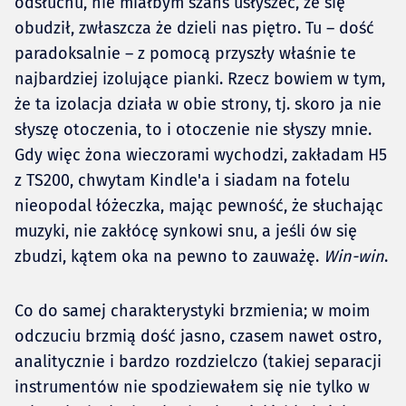
odsłuchu, nie miałbym szans usłyszeć, że się
obudził, zwłaszcza że dzieli nas piętro. Tu – dość
paradoksalnie – z pomocą przyszły właśnie te
najbardziej izolujące pianki. Rzecz bowiem w tym,
że ta izolacja działa w obie strony, tj. skoro ja nie
słyszę otoczenia, to i otoczenie nie słyszy mnie.
Gdy więc żona wieczorami wychodzi, zakładam H5
z TS200, chwytam Kindle'a i siadam na fotelu
nieopodal łóżeczka, mając pewność, że słuchając
muzyki, nie zakłócę synkowi snu, a jeśli ów się
zbudzi, kątem oka na pewno to zauważę.
Win-win
.
Co do samej charakterystyki brzmienia; w moim
odczuciu brzmią dość jasno, czasem nawet ostro,
analitycznie i bardzo rozdzielczo (takiej separacji
instrumentów nie spodziewałem się nie tylko w