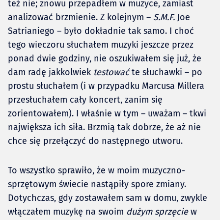
też nie; znowu przepadłem w muzyce, zamiast
analizować brzmienie. Z kolejnym –
S.M.F.
Joe
Satrianiego – było dokładnie tak samo. I choć
tego wieczoru słuchałem muzyki jeszcze przez
ponad dwie godziny, nie oszukiwałem się już, że
dam radę jakkolwiek
testować
te słuchawki – po
prostu słuchałem (i w przypadku Marcusa Millera
przesłuchałem cały koncert, zanim się
zorientowałem). I właśnie w tym – uważam – tkwi
największa ich siła. Brzmią tak dobrze, że aż nie
chce się przełączyć do następnego utworu.
To wszystko sprawiło, że w moim muzyczno-
sprzętowym świecie nastąpiły spore zmiany.
Dotychczas, gdy zostawałem sam w domu, zwykle
włączałem muzykę na swoim
dużym sprzęcie
w