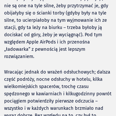
nie są one na tyle silne, żeby przytrzymać je, gdy
obijałyby się o ścianki torby (gdyby były na tyle
silne, to ucierpiałoby na tym wyjmowanie ich ze
stacji, gdy ta leży na biurku – trzeba byłoby ją
dociskać od góry, żeby je wyciągnąć). Pod tym
względem Apple AirPods i ich przenośna
„ładowarka” z pewnością jest lepszym
rozwiązaniem.
Wracając jednak do wrażeń odsłuchowych; dalsza
część podróży, nocne odsłuchy w hotelu, kilka
wielkomiejskich spacerów, trochę czasu
spędzonego w kawiarniach i kilkugodzinny powrót
pociągiem potwierdziły pierwsze odczucia –
wszystko i w każdych warunkach brzmiało nad
wyraz dobrze. Bez względu na to, czy był to