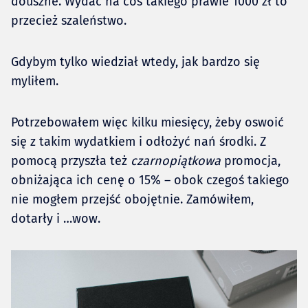
douszne. Wydać na coś takiego prawie 1000 zł to
przecież szaleństwo.
Gdybym tylko wiedział wtedy, jak bardzo się
myliłem.
Potrzebowałem więc kilku miesięcy, żeby oswoić
się z takim wydatkiem i odłożyć nań środki. Z
pomocą przyszła też
czarnopiątkowa
promocja,
obniżająca ich cenę o 15% – obok czegoś takiego
nie mogłem przejść obojętnie. Zamówiłem,
dotarły i …wow.