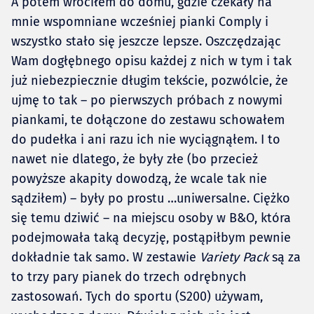
A potem wróciłem do domu, gdzie czekały na
mnie wspomniane wcześniej pianki Comply i
wszystko stało się jeszcze lepsze. Oszczędzając
Wam dogłębnego opisu każdej z nich w tym i tak
już niebezpiecznie długim tekście, pozwólcie, że
ujmę to tak – po pierwszych próbach z nowymi
piankami, te dołączone do zestawu schowałem
do pudełka i ani razu ich nie wyciągnąłem. I to
nawet nie dlatego, że były złe (bo przecież
powyższe akapity dowodzą, że wcale tak nie
sądziłem) – były po prostu …uniwersalne. Ciężko
się temu dziwić – na miejscu osoby w B&O, która
podejmowała taką decyzję, postąpiłbym pewnie
dokładnie tak samo. W zestawie
Variety Pack
są za
to trzy pary pianek do trzech odrębnych
zastosowań. Tych do sportu (S200) używam,