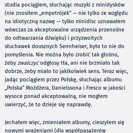
studia pociągiem, słuchając muzyki z minidysków
(nie znosiłem „empetrójek” — nie tylko ze względu
na idiotyczną nazwę — tylko minidisc uznawałem
wówczas za akceptowalne urządzenia przenośne
do odtwarzania dźwięku) i przyzwoitych
słuchawek dousznych Sennheiser, było to nie do
pomyślenia. Nie można było zrobić tak głośno,
żeby
zwalczyć
odgłosy tła, ani nie brzmiało tak
dobrze, żeby miało to jakikolwiek sens. Teraz więc,
jadąc pociągiem przez Polskę, słuchając albumu
„Polska” Możdżera, Danielssona i Fresco w jakości
wysoce ponad akceptowalną, nie mogłem
uwierzyć, że to dzieje się naprawdę.
Jechałem więc, zmieniałem albumy, cieszyłem się
nowymi wrażeniami (dla współpasażerów