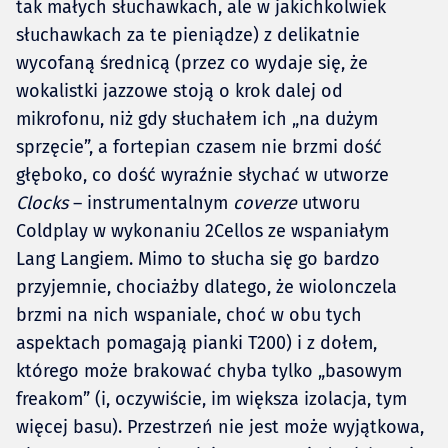
tak małych słuchawkach, ale w jakichkolwiek
słuchawkach za te pieniądze) z delikatnie
wycofaną średnicą (przez co wydaje się, że
wokalistki jazzowe stoją o krok dalej od
mikrofonu, niż gdy słuchałem ich „na dużym
sprzęcie”, a fortepian czasem nie brzmi dość
głęboko, co dość wyraźnie słychać w utworze
Clocks
– instrumentalnym
coverze
utworu
Coldplay w wykonaniu 2Cellos ze wspaniałym
Lang Langiem. Mimo to słucha się go bardzo
przyjemnie, chociażby dlatego, że wiolonczela
brzmi na nich wspaniale, choć w obu tych
aspektach pomagają pianki T200) i z dołem,
którego może brakować chyba tylko „basowym
freakom” (i, oczywiście, im większa izolacja, tym
więcej basu). Przestrzeń nie jest może wyjątkowa,