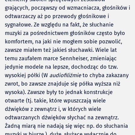
grających, począwszy od wzmacniacza, głośników i
odtwarzaczy aż po przewody głośnikowe i
sygnałowe. Ze względu na fakt, że słuchanie
muzyki za pośrednictwem głośników często było
komfortem, na jaki nie mogłem sobie pozwolić,
zawsze miałem też jakieś słuchawki. Wiele lat
temu zaufałem marce Sennheiser, zmieniając
jedynie modele na lepsze, dochodząc do tzw.
wysokiej półki (W
audiofiliźmie
to chyba zakazany
zwrot, bo zawsze znajduje się półka wyższa niż
wysoka). Zawsze były to jednak konstrukcje
otwarte (tj. takie, które wpuszczają wiele
dźwięków z zewnątrz i, w których wiele
odtwarzanych dźwięków słychać na zewnątrz.
Żadną miarą nie nadają się więc np. do słuchania
muzyki w biurze.), duże, służące wyłącznie do