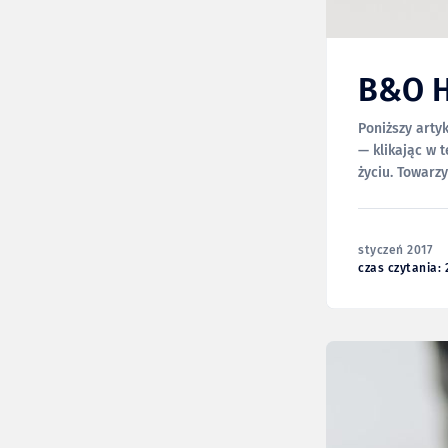
B&O 
Poniższy arty
— klikając w ten link możes
życiu. Towarzy
umiarkowaneg
zestawów
styczeń 2017
czas czytania: 