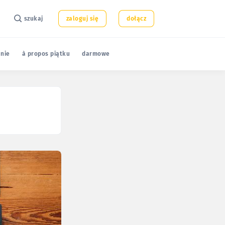
szukaj
zaloguj się
dołącz
nie
à propos piątku
darmowe