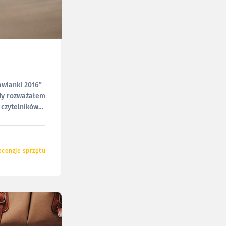
awianki 2016”
 czytelników
ecenzje sprzętu