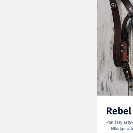
Rebel
Poniższy arty
— klikając w ten link możes