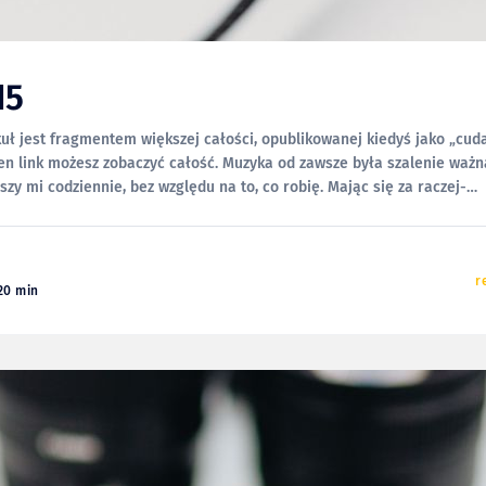
H5
kuł jest fragmentem większej całości, opublikowanej kiedyś jako „cud
z zobaczyć całość. Muzyka od zawsze była szalenie ważna w moim
szy mi codziennie, bez względu na to, co robię. Mając się za raczej-
o-audiofila, zawsze bardzo skrzętnie dobierałem elementy swoich s
r
20 min