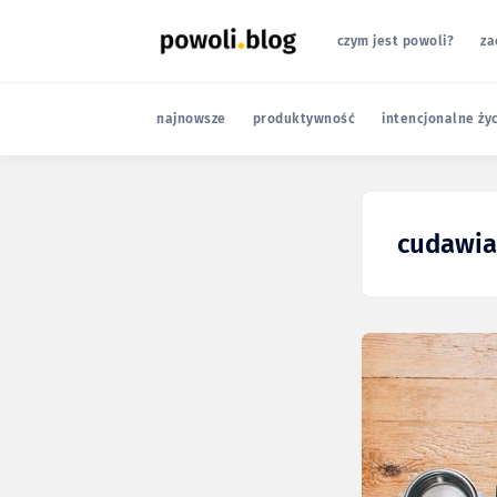
czym jest powoli?
za
najnowsze
produktywność
intencjonalne ży
cudawia