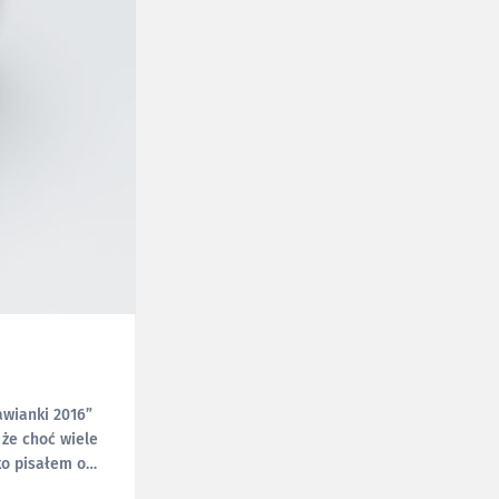
awianki 2016”
ko pisałem o