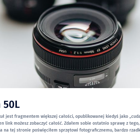
 50L
kuł jest fragmentem większej całości, opublikowanej kiedyś jako „cud
zobaczyć całość. Zdałem sobie ostatnio sprawę z tego, że choć wiele
ca na tej stronie poświęciłem sprzętowi fotograficznemu, bardzo rzad
ywach, zwłaszcza tych ulubionych. A canonowska 50-tka f/