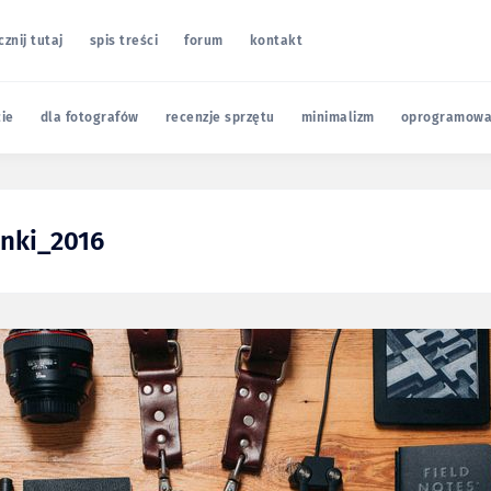
cznij tutaj
spis treści
forum
kontakt
cie
dla fotografów
recenzje sprzętu
minimalizm
oprogramowa
nki_2016