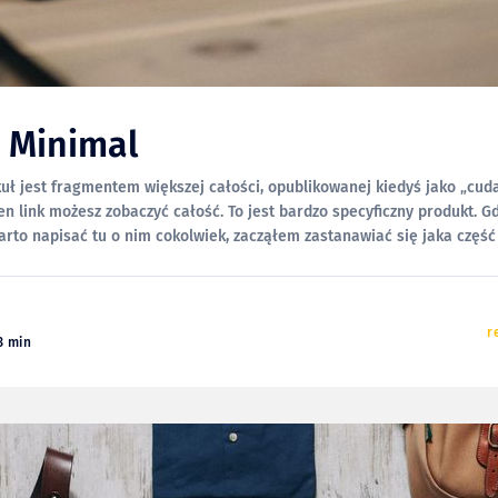
r Minimal
kuł jest fragmentem większej całości, opublikowanej kiedyś jako „cud
zobaczyć całość. To jest bardzo specyficzny produkt. Gdy rozważałem
arto napisać tu o nim cokolwiek, zacząłem zastanawiać się jaka część
i jest fotografami, jaka część fotografów czytających Fabrykę Pikseli
r
3 min