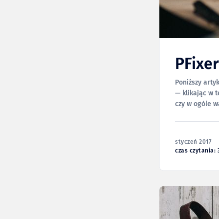
PFixe
Poniższy arty
— klikając w ten link możesz 
czy w ogóle w
Fabryki Piksel
styczeń 2017
czas czytania: 