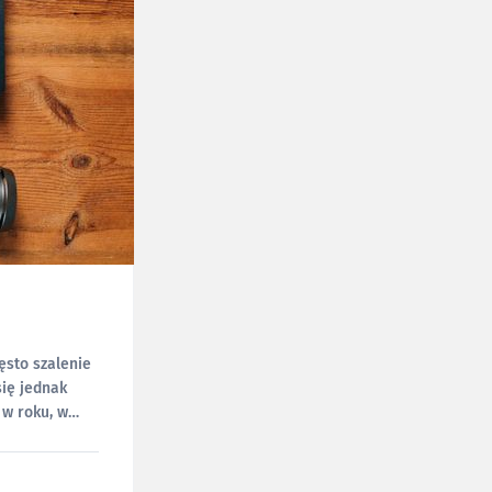
ęsto szalenie
się jednak