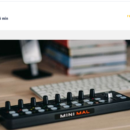
r
5 min