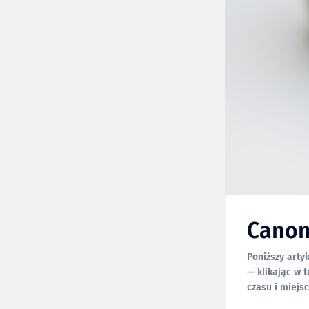
Canon
Poniższy arty
— klikając w ten link możesz 
czasu i miejs
samych obiekt