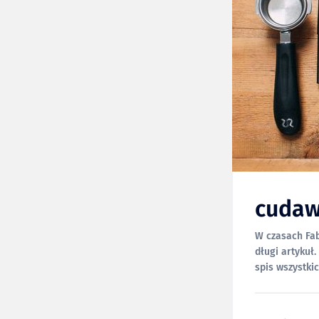
cudaw
W czasach Fab
długi artykuł.
spis wszystkich opi
którym dzielę