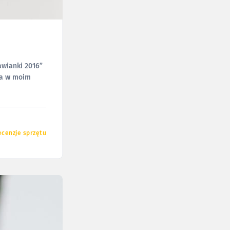
awianki 2016”
przętowych
ecenzje sprzętu