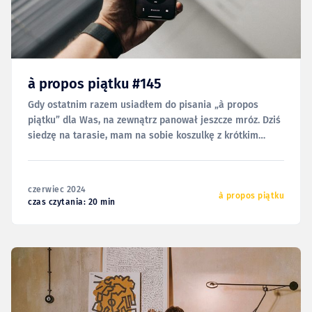
à propos piątku #145
Gdy ostatnim razem usiadłem do pisania „à propos
piątku” dla Was, na zewnątrz panował jeszcze mróz. Dziś
siedzę na tarasie, mam na sobie koszulkę z krótkim
rękawem i zastanawiam się, dlaczego spodenki też nie
są krótkie. To wyraźnie podsumowuje ostatnią
częstotliwość tego cyklu, ale tym razem naprawdę nie
czerwiec 2024
czuję się
à propos piątku
czas czytania: 20 min