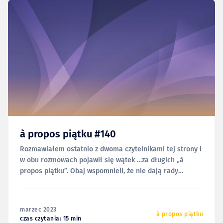
à propos piątku #140
Rozmawiałem ostatnio z dwoma czytelnikami tej strony i
w obu rozmowach pojawił się wątek …za długich „à
propos piątku”. Obaj wspomnieli, że nie dają rady
przeczytać ostatnich wydań „na raz” i dyplomatycznie
dali mi znać, że częstsze, ale mniej obszerne publikacje
witaliby z większą radością. Już wtedy miałem
marzec 2023
przygotowaną całkiem
à propos piątku
czas czytania: 15 min