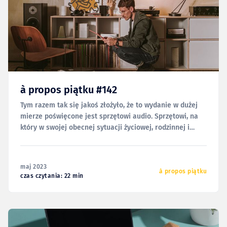
à propos piątku #142
Tym razem tak się jakoś złożyło, że to wydanie w dużej
mierze poświęcone jest sprzętowi audio. Sprzętowi, na
który w swojej obecnej sytuacji życiowej, rodzinnej i
domowej zwyczajnie nie mam miejsca. Nie odciąłem się
jednak całkowicie od tego światka, więc czasem
natrafiam na swego rodzaju perełki, które postanowiłem
maj 2023
zebrać poniżej
à propos piątku
czas czytania: 22 min