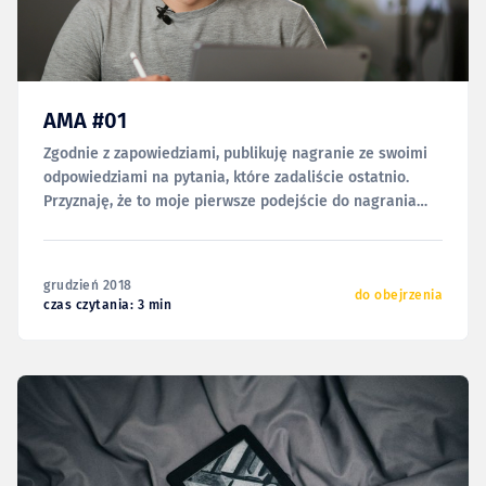
AMA #01
Zgodnie z zapowiedziami, publikuję nagranie ze swoimi
odpowiedziami na pytania, które zadaliście ostatnio.
Przyznaję, że to moje pierwsze podejście do nagrania
video w ten sposób — teraz, po nim, wiem, że próba
nagrania tego jednym ciągiem była niepotrzebna i
następnym razem pewnie zrobię to inaczej. Łącznie
grudzień 2018
wyszło ponad godzinę i 22
do obejrzenia
czas czytania: 3 min