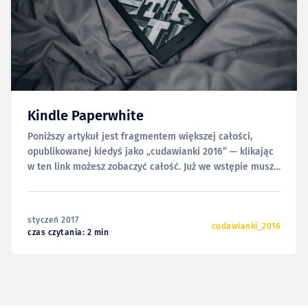
Kindle Paperwhite
Poniższy artykuł jest fragmentem większej całości,
opublikowanej kiedyś jako „cudawianki 2016” — klikając
w ten link możesz zobaczyć całość. Już we wstępie muszę
przyznać, że dość niezręcznie jest mi podejść do tematu
Kindle'a na tej stronie. Wyjdzie bowiem na to, że jestem
bardzo late to the party. Bo choć
styczeń 2017
cudawianki_2016
czas czytania: 2 min