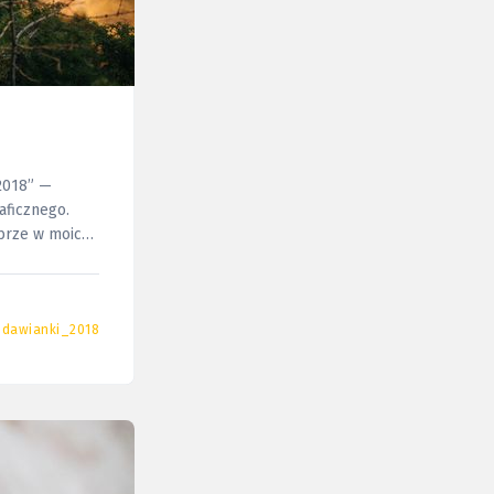
 2018” —
obrze w moich
udawianki_2018