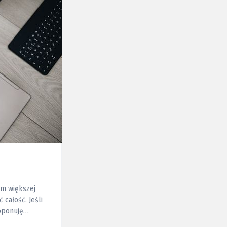
em większej
ość. Jeśli
roponuję