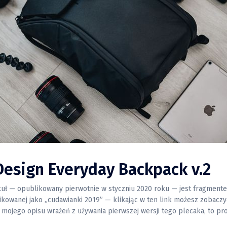
Design Everyday Backpack v.2
kuł — opublikowany pierwotnie w styczniu 2020 roku — jest fragment
ikowanej jako „cudawianki 2019” — klikając w ten link możesz zobaczyć cał
ie mojego opisu wrażeń z używania pierwszej wersji tego plecaka, to p
, bo poniższy tekst w dużej mierze bazuje na tym, co