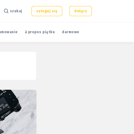
szukaj
zaloguj się
dołącz
amowanie
à propos piątku
darmowe