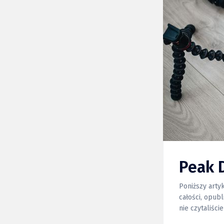
Peak 
Poniższy arty
całości, opubl
nie czytaliśc
zacząć od niej