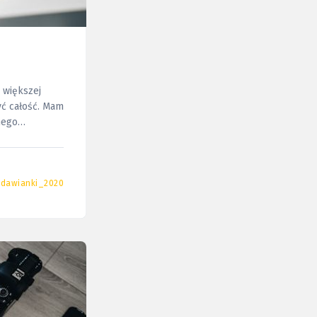
 większej
ałość. Mam
udawianki_2020