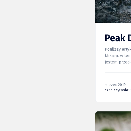
Peak 
Poniższy arty
klikając w ten link, możesz z
Jestem przeci
oczach (choć 
marzec 2019
czas czytania: 