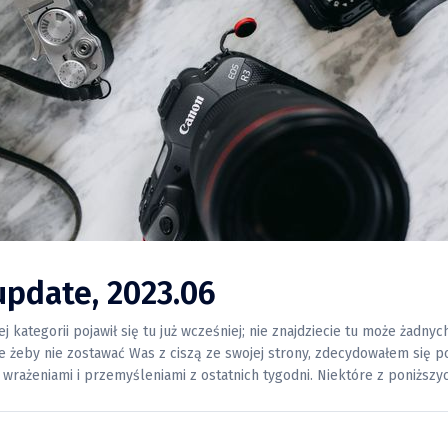
update, 2023.06
 kategorii pojawił się tu już wcześniej; nie znajdziecie tu może żadnyc
e żeby nie zostawać Was z ciszą ze swojej strony, zdecydowałem się po
wrażeniami i przemyśleniami z ostatnich tygodni. Niektóre z poniższy
wnie w przyszłości w innych, bardziej dogłębnych