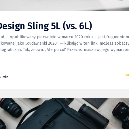
esign Sling 5L (vs. 6L)
kuł — opublikowany pierwotnie w marcu 2020 roku — jest fragmentem
ikowanej jako „cudawianki 2020” — klikając w ten link, możesz zobaczyć c
 znowu. „Ale po co? Przecież masz swojego wymarzonego
k pytacie. Owszem, torba Billinghama (Hadley Pro) marzyła mi się
c
9 min