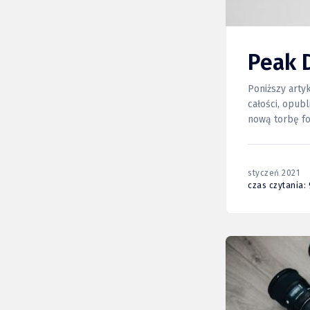
Peak D
Poniższy arty
całości, opubl
nową torbę fotograficzną. Tak,
Billinghama!” — prawie słyszę ja
od
styczeń 2021
czas czytania: 