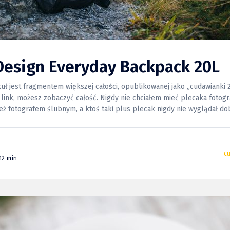
Design Everyday Backpack 20L
kuł jest fragmentem większej całości, opublikowanej jako „cudawianki
obaczyć całość. Nigdy nie chciałem mieć plecaka fotograficznego.
eż fotografem ślubnym, a ktoś taki plus plecak nigdy nie wyglądał d
to pewnie tylko dlatego, że ubieram się do pracy elegancko)
c
12 min