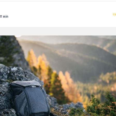
c
11 min