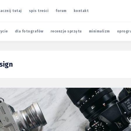
acznij tutaj
spis treści
forum
kontakt
życie
dla fotografów
recenzje sprzętu
minimalizm
oprogr
sign