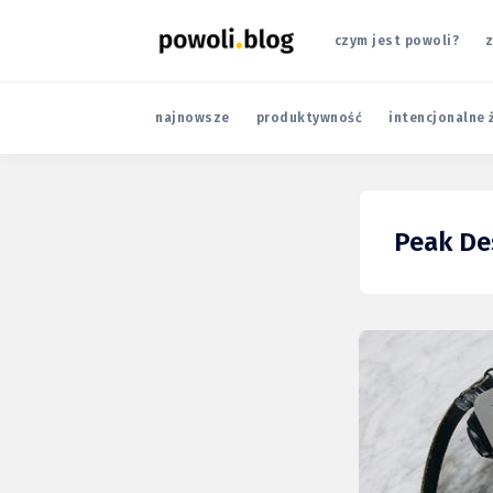
czym jest powoli?
z
najnowsze
produktywność
intencjonalne 
Peak De