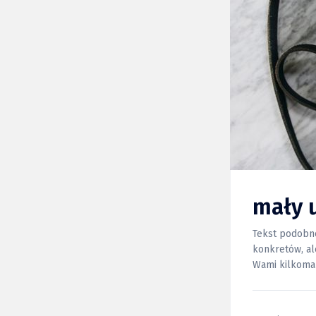
mały 
Tekst podobnej
konkretów, al
Wami kilkoma 
znajdą się pe