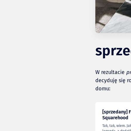
sprz
W rezultacie
p
decyduję się 
domu:
[sprzedany] F
Squarehood
Tak, tak, wiem. Ja