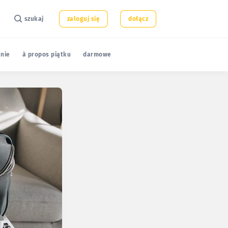
szukaj
zaloguj się
dołącz
nie
à propos piątku
darmowe