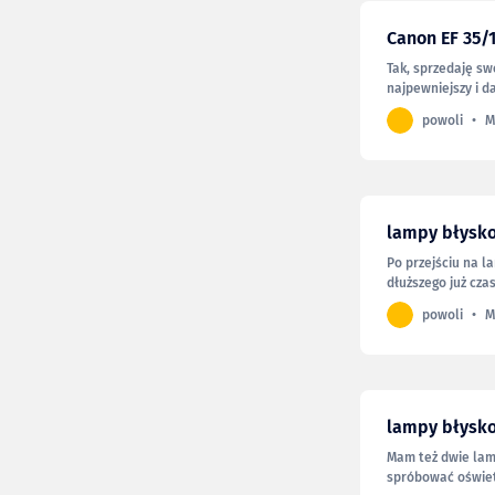
Canon EF 35/1
Tak, sprzedaję sw
najpewniejszy i da
miałem okazję uży
powoli
M
używam… Gdy kupi
— specjalne okazj
lampy błysk
Po przejściu na 
dłuższego już czas
znajdzie dla nich
powoli
M
etui i stopka), za
lampy błysk
Mam też dwie lam
spróbować oświetl