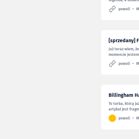
legenda, a dodat
zawsze przy sobie
powoli
M
lat zrobiłem nim 
brakuje, więc
[sprzedany] F
Już teraz wiem, że
momencie jestem 
z nim rozstać, wi
powoli
M
aparacie i wrażen
latach: à
Billingham H
To torba, którą j
artykuł jest frag
2017” — klikając 
powoli
M
publikowałem tu 
Billingham Hadley