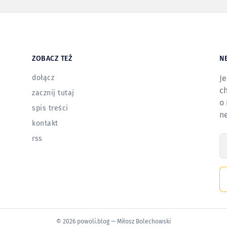
ZOBACZ TEŻ
N
dołącz
Je
ch
zacznij tutaj
o 
spis treści
n
kontakt
rss
T
© 2026 powoli.blog — Miłosz Bolechowski