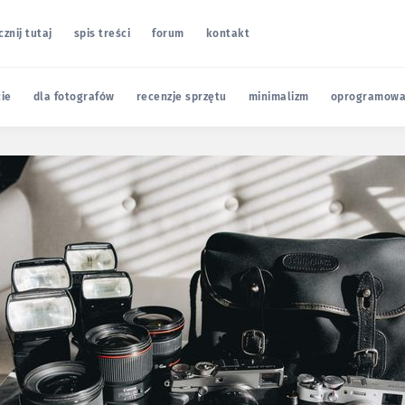
cznij tutaj
spis treści
forum
kontakt
cie
dla fotografów
recenzje sprzętu
minimalizm
oprogramowa