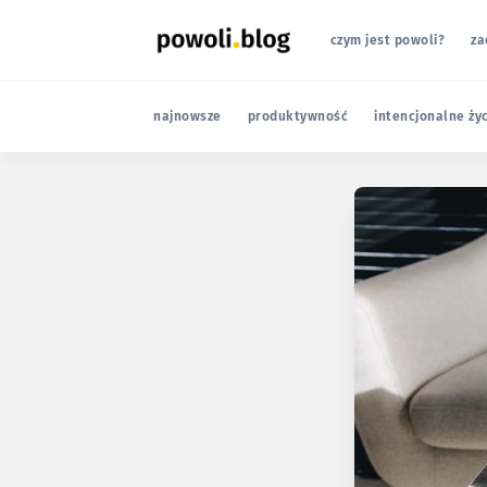
czym jest powoli?
za
najnowsze
produktywność
intencjonalne ży