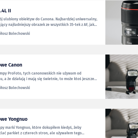
.4L II
ój ulubiony obiektyw do Canona. Najbardziej uniwersalny,
jący najładniejszy obrazek ze wszystkich 35-tek z AF, jakie
wać. Dlaczego to robię? Bo zwyczajnie od dawna go nie
iłosz Bolechowski
łem 28-70/2.0, zostawiłem 35/1.4 na — nazwijmy to
e, ale w praktyce
owe Canon
lampy ProFoto, tych canonowskich nie używam od
u, a że działają i mają się świetnie, to może ktoś jeszcze
 zajęcie. Za model 580EX II chciałbym 600 zł (w zestawie
iłosz Bolechowski
 430EX II — 350 zł (do niej stopkę mam, etui
owe Yongnuo
py marki Yongnuo, które dokupiłem kiedyś, żeby
ać parkiet z czterech stron, ale używałem tego