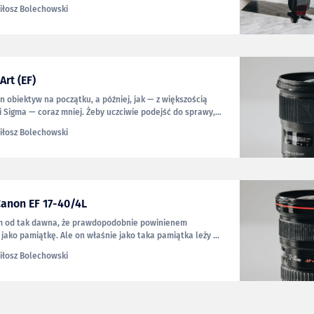
. Za model YN560 III chciałbym 250 zł, za YN560 II — 150
iłosz Bolechowski
ciał cały zestaw lamp, to jestem gotów sprzedać go za
lne
Art (EF)
n obiektyw na początku, a później, jak — z większością
 Sigma — coraz mniej. Żeby uczciwie podejść do sprawy,
ć, że jakość zdjęć z niego jest dla mnie niezadowalająca.
iłosz Bolechowski
e obiektyw jest uszkodzony lub coś w nim nie działa, ale
Canon EF 17-40/4L
m od tak dawna, że prawdopodobnie powinienem
 jako pamiątkę. Ale on właśnie jako taka pamiątka leży tu
 jakoś wciąż nie nabył wartości sentymentalnej, więc
iłosz Bolechowski
go na 500 zł.