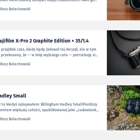
kowo niestrudzony kompan mojej codzienności. Mam go
 i fotografuję nim praktycznie wszystko. Przez ostatnie 5
iłosz Bolechowski
44100 zdjęć i wielokrotnie pisałem, że niczego mi w nim nie
ujifilm X-Pro 2 Graphite Edition + 35/1.4
 przyjdzie czas, kiedy będę żałował tej decyzji, ale w tym
przekonany, że — w imię wyższego celu — potrzebuję się
ęc zgaduję, że ktoś może na tym skorzystać. O samym
iłosz Bolechowski
iach z używania go napisałem już sporo w ostatnich
adley Small
uż tu kiedyś opisywałem: Billingham Hadley SmallPoniższy
mentem większej całości, opublikowanej jako „cudawianki
w ten link, możesz zobaczyć całość. Gdy dwa lata temu
iłosz Bolechowski
swoje zachwyty nad używaną wówczas od pół roku torbą
 Pro, zakończyłem tekst słowami: Czy można chcieć