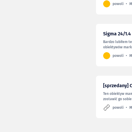
stosunkowo rzadko
powoli
M
zł. Gdyby ktoś ch
1250 zł, a trzy zda
Sigma 24/1.4 
Bardzo lubiłem te
obiektywów marki
muszę więc napisa
powoli
M
Nie oznacza to, ż
mnie efekty z
[sprzedany] 
Ten obiektyw ma
zostawić go sobie
już od kilku lat i
powoli
M
chętnie wymienię 