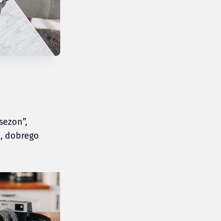
sezon”,
o, dobrego