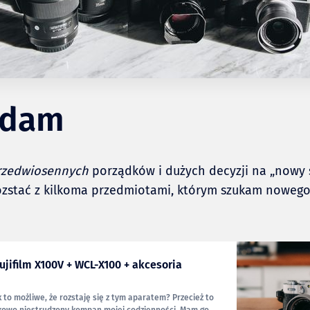
edam
rzedwiosennych
porządków i dużych decyzji na „nowy 
rozstać z kilkoma przedmiotami, którym szukam noweg
ujifilm X100V + WCL-X100 + akcesoria
k to możliwe, że rozstaję się z tym aparatem? Przecież to