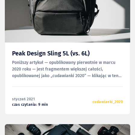
Peak Design Sling 5L (vs. 6L)
Poniższy artykuł — opublikowany pierwotnie w marcu
2020 roku — jest fragmentem większej całości,
opublikowanej jako „cudawianki 2020” — klikając w ten
link, możesz zobaczyć całość. Mam nową torbę
fotograficzną. Tak, znowu. „Ale po co? Przecież masz
swojego wymarzonego Billinghama!” — prawie słyszę jak
styczeń 2021
pytacie. Owszem, torba Billinghama (Hadley Pro)
cudawianki_2020
czas czytania: 9 min
marzyła mi się od