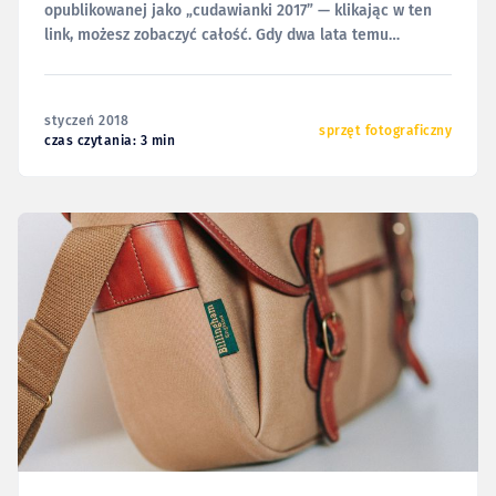
opublikowanej jako „cudawianki 2017” — klikając w ten
link, możesz zobaczyć całość. Gdy dwa lata temu
publikowałem tu swoje zachwyty nad używaną wówczas
od pół roku torbą Billingham Hadley Pro, zakończyłem
tekst słowami: Czy można chcieć więcej? Cóż, może to
styczeń 2018
okropnie o mnie zaświadczy, ale
sprzęt fotograficzny
czas czytania: 3 min