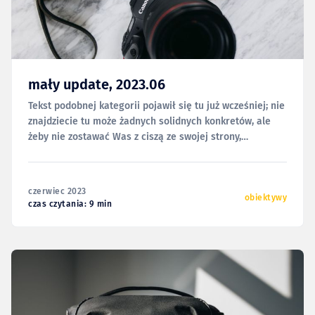
mały update, 2023.06
Tekst podobnej kategorii pojawił się tu już wcześniej; nie
znajdziecie tu może żadnych solidnych konkretów, ale
żeby nie zostawać Was z ciszą ze swojej strony,
zdecydowałem się podzielić z Wami kilkoma wrażeniami
i przemyśleniami z ostatnich tygodni. Niektóre z
poniższych akapitów znajdą się pewnie w przyszłości w
czerwiec 2023
innych, bardziej dogłębnych
obiektywy
czas czytania: 9 min