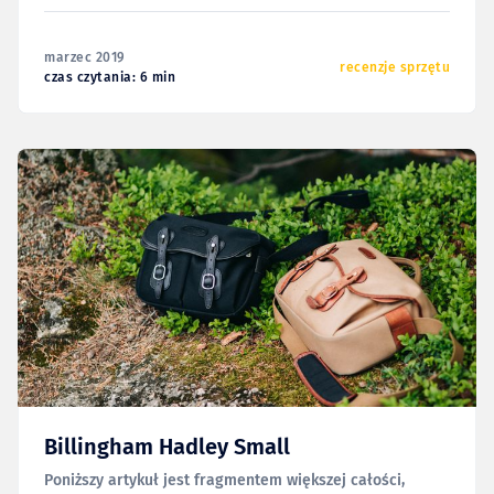
Peak Design — Travel Line — bardziej niż duży plecak
zainteresowała mnie wówczas „sakiewka na
marzec 2019
okołotechnologiczne gadżety”. Taki organizer na te
recenzje sprzętu
czas czytania: 6 min
wszystkie
Billingham Hadley Small
Poniższy artykuł jest fragmentem większej całości,