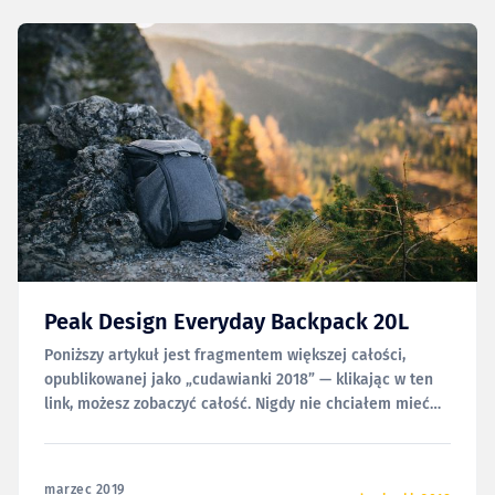
Peak Design Everyday Backpack 20L
Poniższy artykuł jest fragmentem większej całości,
opublikowanej jako „cudawianki 2018” — klikając w ten
link, możesz zobaczyć całość. Nigdy nie chciałem mieć
plecaka fotograficznego. Jestem przecież fotografem
ślubnym, a ktoś taki plus plecak nigdy nie wyglądał
dobrze w moich oczach (choć to pewnie tylko dlatego, że
marzec 2019