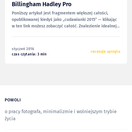
Billingham Hadley Pro
Poniższy artykuł jest fragmentem większej całości,
opublikowanej kiedyś jako „cudawianki 2015” — klikając
w ten link możesz zobaczyć całość. Znalezienie idealnej
torby na sprzęt fotograficzny niejednokrotnie zajmuje
fotografom więcej czasu i uwagi niż wybór samego
sprzętu. Subiektywne odczucia mają tu bowiem ogromne
styczeń 2016
znaczenie, a i kwestia gustu nie może zostać pominięta.
recenzje sprzętu
czas czytania: 3 min
POWOLI
o pracy fotografa, minimalizmie i wolniejszym trybie
życia