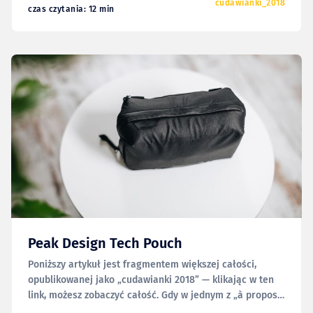
ubieram się do pracy elegancko)
cudawianki_2018
czas czytania: 12 min
Peak Design Tech Pouch
Poniższy artykuł jest fragmentem większej całości,
opublikowanej jako „cudawianki 2018” — klikając w ten
link, możesz zobaczyć całość. Gdy w jednym z „à propos
piątku” wspominałem o nowej linii produktów marki