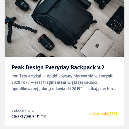
Peak Design Everyday Backpack v.2
Poniższy artykuł — opublikowany pierwotnie w styczniu
2020 roku — jest fragmentem większej całości,
opublikowanej jako „cudawianki 2019” — klikając w ten
link możesz zobaczyć całość. Jeśli nie czytaliście mojego
opisu wrażeń z używania pierwszej wersji tego plecaka,
to proponuję zacząć od niej, bo poniższy tekst w dużej
kwiecień 2020
mierze bazuje na tym, co
cudawianki_2019
czas czytania: 11 min